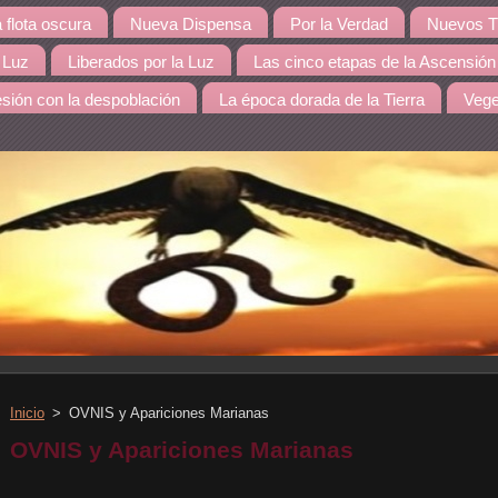
a flota oscura
Nueva Dispensa
Por la Verdad
Nuevos T
 Luz
Liberados por la Luz
Las cinco etapas de la Ascensión
sión con la despoblación
La época dorada de la Tierra
Vege
Inicio
>
OVNIS y Apariciones Marianas
OVNIS y Apariciones Marianas