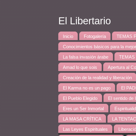
El Libertario
Inicio
Fotogalería
TEMAS PRINCI
Conocimientos básicos para la mejo
La falsa invasión árabe
TEMAS DE 
Amad lo que sois
Apertura al Co
Creación de la realidad y liberación
El Karma no es un pago
El PAD
El Pueblo Elegido
El sentido de 
Eres un Ser Inmortal
Espirituali
LA MASA CRÍTICA
LA TENTAC
Las Leyes Espirituales
Liberaci