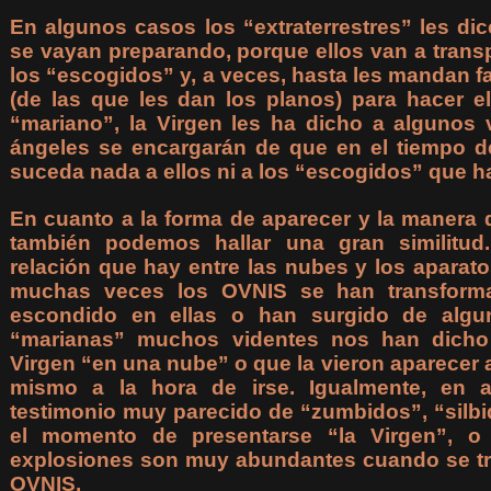
En algunos casos los “extraterrestres” les di
se vayan preparando, porque ellos van a transp
los “escogidos” y, a veces, hasta les mandan f
(de las que les dan los planos) para hacer el
“mariano”, la Virgen les ha dicho a algunos 
ángeles se encargarán de que en el tiempo de
suceda nada a ellos ni a los “escogidos” que ha
En cuanto a la forma de aparecer y la manera de
también podemos hallar una gran similitud
relación que hay entre las nubes y los aparatos
muchas veces los OVNIS se han transform
escondido en ellas o han surgido de algun
“marianas” muchos videntes nos han dicho 
Virgen “en una nube” o que la vieron aparecer a
mismo a la hora de irse. Igualmente, en
testimonio muy parecido de “zumbidos”, “silbi
el momento de presentarse “la Virgen”, o
explosiones son muy abundantes cuando se tr
OVNIS.