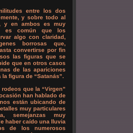
litudes entre los dos
mente, y sobre todo al
os, y en ambos es muy
én es común que los
var algo con claridad,
genes borrosas que,
sta convertirse por fin
sos las figuras que se
pide que en otros casos
nas de las apariciones
 la figura de “Satanás”.
 rodeos que la “Virgen”
a ocasión han hablado de
 nos están ubicando de
etalles muy particulares
cia, semejanzas muy
e haber caído una lluvia
dos de los numerosos