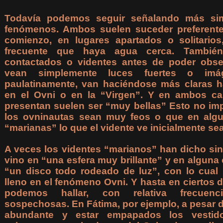
Todavía podemos seguir señalando más simi
fenómenos. Ambos suelen suceder preferente
comienzo, en lugares apartados o solitari
frecuente que haya agua cerca. Tambi
contactados o videntes antes de poder obser
vean simplemente luces fuertes o imá
paulatinamente, van haciéndose más claras ha
en el Ovni o en la “Virgen”. Y en ambos ca
presentan suelen ser “muy bellas” Esto no im
los ovninautas sean muy feos o que en algu
“marianas” lo que el vidente ve inicialmente sea
A veces los videntes “marianos” han dicho sin
vino en “una esfera muy brillante” y en algun
“un disco todo rodeado de luz”, con lo cual
lleno en el fenómeno Ovni. Y hasta en ciertos d
podemos hallar, con relativa frecuen
sospechosas. En Fátima, por ejemplo, a pesar d
abundante y estar empapados los vesti