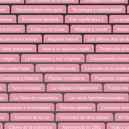
dimensional
La miseria de la Gnosis
La religión verdadera
rra
Sincronicidad como guía
Tecnología y espiritualidad
nsional
El Hombre Ilimitado
Arte significativo 3
La ayud
cio Oscuro
Estás ya en Casa
Milagros y mente
Matrix
s para la ascensión
Alquimia natural
Los últimos días de la
Vidas planeadas
Nunca se equivocó nadie
Protección al 
 religión
La Masonería y sus orígenes
Conocimiento impres
 oscuridad habla
Agenda trastocada
La misión de la serpien
Conciencia y Materia
Plantas recreativas
Rupestres sugere
ra
Seres extraños
La realidad extraterrestre
Fusión fría
ga
La Tierra en cuarentena
Las razas hiperdimensionales
ogramación e Inmortalidad
Petróleo abiótico
Clonación hu
dos
Guerrero de la Luz
Vislumbre de otros planos
El Yo
Claves de la existencia
Advertencia en 1981
Yodo y sa