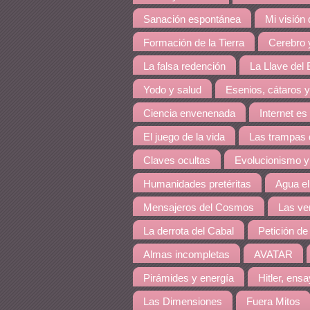
Sanación espontánea
Mi visión
Formación de la Tierra
Cerebro y
La falsa redención
La Llave del E
Yodo y salud
Esenios, cátaros y
Ciencia envenenada
Internet es
El juego de la vida
Las trampas 
Claves ocultas
Evolucionismo y
Humanidades pretéritas
Agua el
Mensajeros del Cosmos
Las ve
La derrota del Cabal
Petición d
Almas incompletas
AVATAR
Pirámides y energía
Hitler, ens
Las Dimensiones
Fuera Mitos