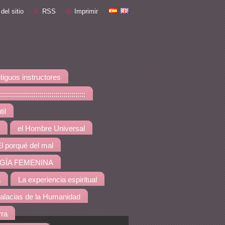
del sitio
RSS
Imprimir
tiguos instructores
::::::::::::::::::::::::::::
il
el Hombre Universal
l porqué del mal
GÍA FEMENINA
a
La experiencia espiritual
alacias de la Humanidad
rra