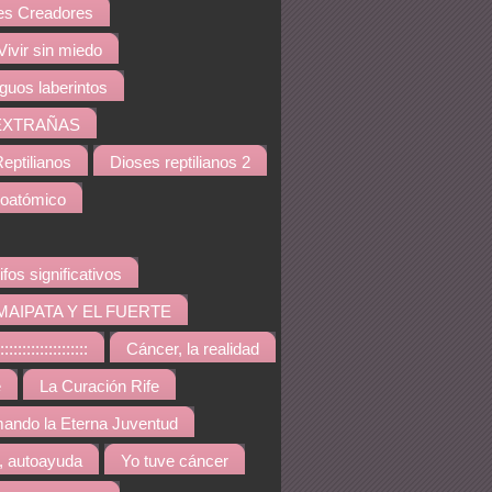
s Creadores
Vivir sin miedo
iguos laberintos
EXTRAÑAS
eptilianos
Dioses reptilianos 2
noatómico
ifos significativos
MAIPATA Y EL FUERTE
::::::::::::::::
Cáncer, la realidad
e
La Curación Rife
ando la Eterna Juventud
, autoayuda
Yo tuve cáncer