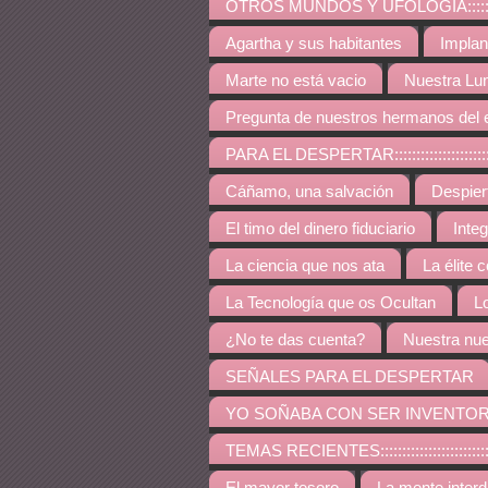
OTROS MUNDOS Y UFOLOGÍA:::::::::::::::::::::::::
Agartha y sus habitantes
Implan
Marte no está vacio
Nuestra Lu
Pregunta de nuestros hermanos del 
PARA EL DESPERTAR:::::::::::::::::::::::::::::::::::
Cáñamo, una salvación
Despie
El timo del dinero fiduciario
Inte
La ciencia que nos ata
La élite 
La Tecnología que os Ocultan
L
¿No te das cuenta?
Nuestra nue
SEÑALES PARA EL DESPERTAR
YO SOÑABA CON SER INVENTO
TEMAS RECIENTES:::::::::::::::::::::::::::::::::::::