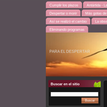
Cumplir los plazos
Antártida - L
Despertar o morir
Más gotas de
Así se realizó el cambio
La obse
Eliminando programas
PARA EL DESPERTAR
Buscar en el sitio