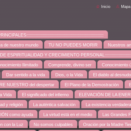
Inicio
Mapa 
PALES::::::::::::::::::::::::::::::::::::::::::::::::::::::::::::::::::
ra de nuestro mundo
TU NO PUEDES MORIR
Nuestros an
ESPIRITUALIDAD Y CRECIMIENTO PERSONAL:::::::::::::::::::::::::::::::::::::
nocimiento Ilimitado
Comprende, divino ser
Conocimiento út
Dar sentido a la vida
Dios, o la Vida
El diablo al desnudo
RE NUESTRO del despertar
El Plano de la Demostración
E
la Vida
El significado del infierno
ELEVACIÓN DE LA ENER
dad y religión
La auténtica salvación
La existencia verdader
IÓN como ayuda
La virtud está en el medio
Las Grandes F
ón con la Luz
No somos culpables
Oración por la Madre Tie