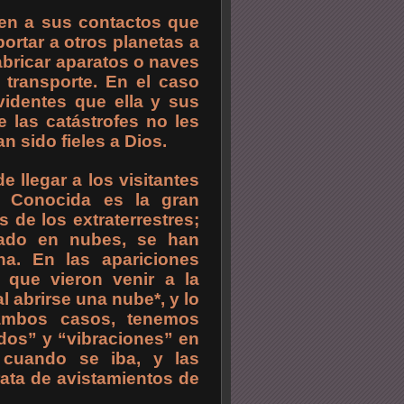
cen a sus contactos que
ortar a otros planetas a
abricar aparatos o naves
 transporte. En el caso
videntes que ella y sus
 las catástrofes no les
n sido fieles a Dios.
 llegar a los visitantes
. Conocida es la gran
 de los extraterrestres;
ado en nubes, se han
a. En las apariciones
que vieron venir a la
l abrirse una nube*, y lo
 ambos casos, tenemos
dos” y “vibraciones” en
 cuando se iba, y las
ata de avistamientos de