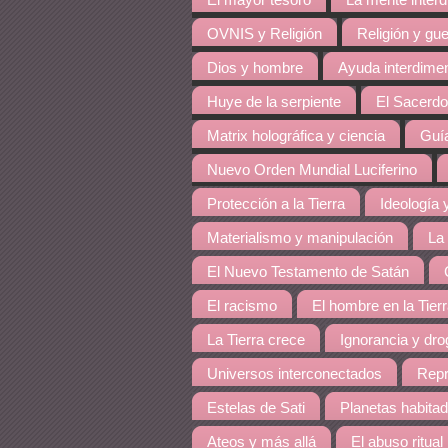
El mayor tesoro
La mente inter
OVNIS y Religión
Religión y gue
Dios y hombre
Ayuda interdime
Huye de la serpiente
El Sacerdo
Matrix holográfica y ciencia
Guía
Nuevo Orden Mundial Luciferino
Protección a la Tierra
Ideología y
Materialismo y manipulación
La
El Nuevo Testamento de Satán
El racismo
El hombre en la Tier
La Tierra crece
Ignorancia y dro
Universos interconectados
Repr
Estelas de Sati
Planetas habita
Ateos y más allá
El abuso ritual