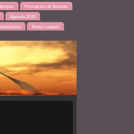
iempos
Formación de Auroras
Agenda 2030
tarianismo
Tened cuidado