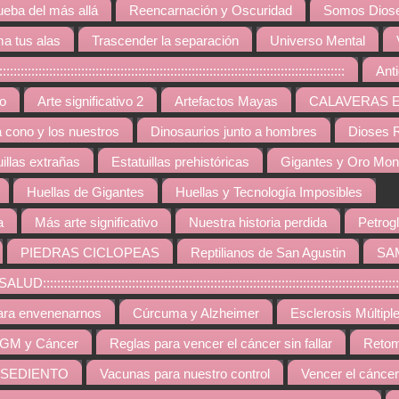
ueba del más allá
Reencarnación y Oscuridad
Somos Diose
a tus alas
Trascender la separación
Universo Mental
:::::::::::::::::::::::::::::::::::::::::::::::::::::::::::::::::::::::::::::::
Ant
vo
Arte significativo 2
Artefactos Mayas
CALAVERAS 
a cono y los nuestros
Dinosaurios junto a hombres
Dioses R
uillas extrañas
Estatuillas prehistóricas
Gigantes y Oro Mo
Huellas de Gigantes
Huellas y Tecnología Imposibles
a
Más arte significativo
Nuestra historia perdida
Petrogl
PIEDRAS CICLOPEAS
Reptilianos de San Agustin
SA
::::::::::::::::::::::::::::::::::::::::::::::::::::::::::::::::::::::::::::::::::::::::
ara envenenarnos
Cúrcuma y Alzheimer
Esclerosis Múltipl
GM y Cáncer
Reglas para vencer el cáncer sin fallar
Retom
 SEDIENTO
Vacunas para nuestro control
Vencer el cáncer