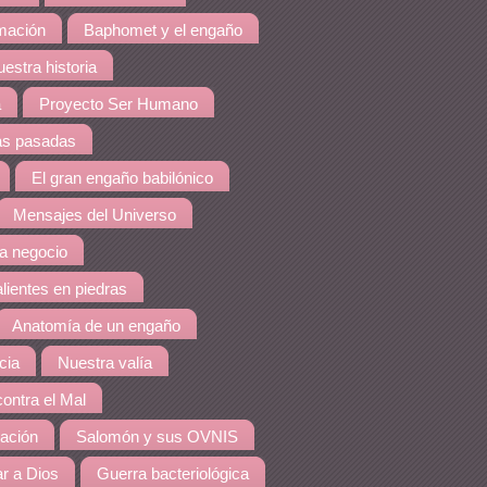
amación
Baphomet y el engaño
estra historia
a
Proyecto Ser Humano
as pasadas
El gran engaño babilónico
Mensajes del Universo
a negocio
lientes en piedras
Anatomía de un engaño
cia
Nuestra valía
contra el Mal
ración
Salomón y sus OVNIS
r a Dios
Guerra bacteriológica