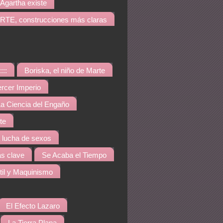
Agartha existe
TE, construcciones más claras
::::
Boriska, el niño de Marte
ercer Imperio
a Ciencia del Engaño
te
a lucha de sexos
s clave
Se Acaba el Tiempo
til y Maquinismo
El Efecto Lazaro