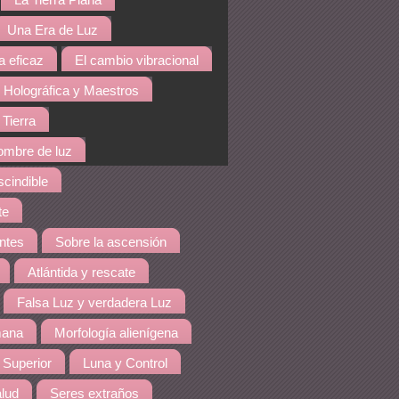
La Tierra Plana
Una Era de Luz
a eficaz
El cambio vibracional
 Holográfica y Maestros
 Tierra
hombre de luz
cindible
te
ntes
Sobre la ascensión
Atlántida y rescate
Falsa Luz y verdadera Luz
mana
Morfología alienígena
 Superior
Luna y Control
lud
Seres extraños