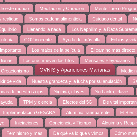
 de este mundo
Meditación y Curación
Mente libre o Progr
 realidad
Somos cadena alimenticia
Cuidado dental
Nu
quilibrio
Llenando la nada
Los Nephilim y la Raza Suprem
 utopía
CO2 inocente
Ayuda del más allá
Fobias y vid
 importante
Los malos de la película
El camino más directo
diarias
Los que mueven los hilos
Mensajes Pleyadianos
OVNIS y Apariciones Marianas
 Creacionismo
Medicin
ixir de vida
Nuestra grandeza y la lucha por su anulación
Sa
ndas de nuestros ojos
Sigiriya, claves
Sri Lanka, claves
e ayuda
TPM y ciencia
Efectos del 5G
De vital importan
Implementación GESARA
Aluminio transparente
El Bien 
ayo
Iniciaciones
Conciencia y Tiempo
Alquimia y Respi
Feminismo y más
De qué va lo que vivimos
Cómo mata