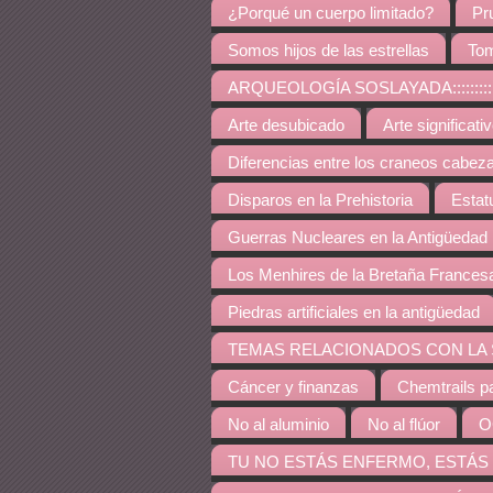
¿Porqué un cuerpo limitado?
Pr
Somos hijos de las estrellas
Tom
ARQUEOLOGÍA SOSLAYADA:::::::::::::::::::::::::::
Arte desubicado
Arte significati
Diferencias entre los craneos cabez
Disparos en la Prehistoria
Estat
Guerras Nucleares en la Antigüedad
Los Menhires de la Bretaña Frances
Piedras artificiales en la antigüedad
TEMAS RELACIONADOS CON LA SALUD::::::::::::::::
Cáncer y finanzas
Chemtrails p
No al aluminio
No al flúor
O
TU NO ESTÁS ENFERMO, ESTÁS