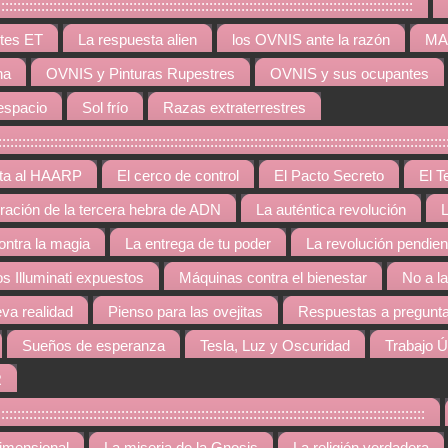
:::::::::::::::::::::::::::::::::::::::::::::::::::::::::::::::::::::::::::::::::::
tes ET
La respuesta alien
los OVNIS ante la razón
MAR
na
OVNIS y Pinturas Rupestres
OVNIS y sus ocupantes
espacio
Sol frío
Razas extraterrestres
::::::::::::::::::::::::::::::::::::::::::::::::::::::::::::::::::::::::::::::::::::::::::::::::::
rta al HAARP
El cerco de control
El Pacto Secreto
El T
gración de la tercera hebra de ADN
La auténtica revolución
L
contra la magia
La entrega de tu poder
La revolución pendien
os Illuminati expuestos
Máquinas contra el bienestar
No a l
va realidad
Pienso para las ovejitas
Respuestas a pregunta
Sueños de esperanza
Tesla, Luz y Oscuridad
Trabajo Ú
R
::::::::::::::::::::::::::::::::::::::::::::::::::::::::::::::::::::::::::::::::::::::::::::::