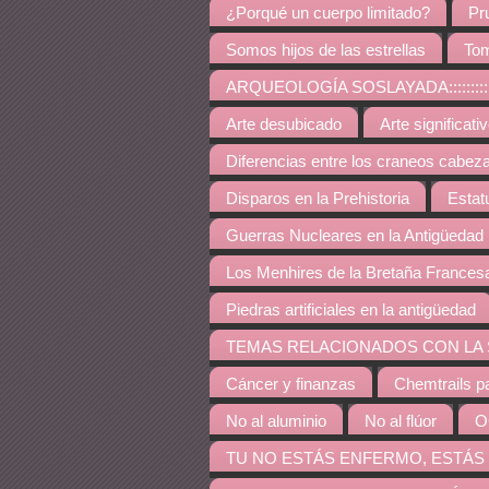
¿Porqué un cuerpo limitado?
Pr
Somos hijos de las estrellas
Tom
ARQUEOLOGÍA SOSLAYADA:::::::::::::::::::::::::::
Arte desubicado
Arte significati
Diferencias entre los craneos cabez
Disparos en la Prehistoria
Estat
Guerras Nucleares en la Antigüedad
Los Menhires de la Bretaña Frances
Piedras artificiales en la antigüedad
TEMAS RELACIONADOS CON LA SALUD::::::::::::::::
Cáncer y finanzas
Chemtrails p
No al aluminio
No al flúor
O
TU NO ESTÁS ENFERMO, ESTÁS