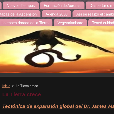
Nuevos Tiempos
Formación de Auroras
Despertar o mo
etapas de la Ascensión
Agenda 2030
Así se realizó el camb
La época dorada de la Tierra
Vegetarianismo
Tened cuida
Inicio
>
La Tierra crece
La Tierra crece
Tectónica de expansión global del Dr. James M