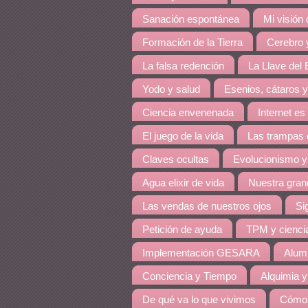
Sanación espontánea
Mi visión
Formación de la Tierra
Cerebro y
La falsa redención
La Llave del E
Yodo y salud
Esenios, cátaros y
Ciencia envenenada
Internet es
El juego de la vida
Las trampas 
Claves ocultas
Evolucionismo y
Agua elixir de vida
Nuestra grand
Las vendas de nuestros ojos
Si
Petición de ayuda
TPM y cienci
Implementación GESARA
Alumi
Conciencia y Tiempo
Alquimia y
De qué va lo que vivimos
Cómo 