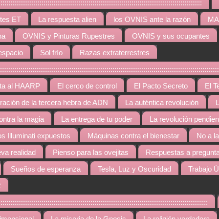
:::::::::::::::::::::::::::::::::::::::::::::::::::::::::::::::::::::::::::::::::::
tes ET
La respuesta alien
los OVNIS ante la razón
MAR
na
OVNIS y Pinturas Rupestres
OVNIS y sus ocupantes
espacio
Sol frío
Razas extraterrestres
::::::::::::::::::::::::::::::::::::::::::::::::::::::::::::::::::::::::::::::::::::::::::::::::::
rta al HAARP
El cerco de control
El Pacto Secreto
El T
gración de la tercera hebra de ADN
La auténtica revolución
L
contra la magia
La entrega de tu poder
La revolución pendien
os Illuminati expuestos
Máquinas contra el bienestar
No a l
va realidad
Pienso para las ovejitas
Respuestas a pregunta
Sueños de esperanza
Tesla, Luz y Oscuridad
Trabajo Ú
R
::::::::::::::::::::::::::::::::::::::::::::::::::::::::::::::::::::::::::::::::::::::::::::::