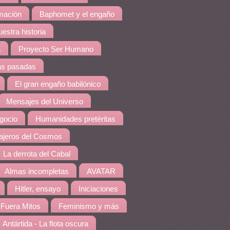
amación
Baphomet y el engaño
estra historia
a
Proyecto Ser Humano
as pasadas
El gran engaño babilónico
Mensajes del Universo
gocio
Humanidades pretéritas
jeros del Cosmos
La derrota del Cabal
Almas incompletas
AVATAR
Hitler, ensayo
Iniciaciones
Fuera Mitos
Feminismo y más
Antártida - La flota oscura