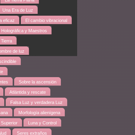
La Tierra Plana
Una Era de Luz
a eficaz
El cambio vibracional
 Holográfica y Maestros
 Tierra
hombre de luz
cindible
te
ntes
Sobre la ascensión
Atlántida y rescate
Falsa Luz y verdadera Luz
mana
Morfología alienígena
 Superior
Luna y Control
lud
Seres extraños