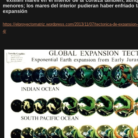
**existen mares en el interior de la corteza también, aun
menores; los mares del interior pudieran haber enfriado
expansión
https://elproyectomatriz.wordpress.com/2013/11/07/tectonica-de-expansion-d
4/