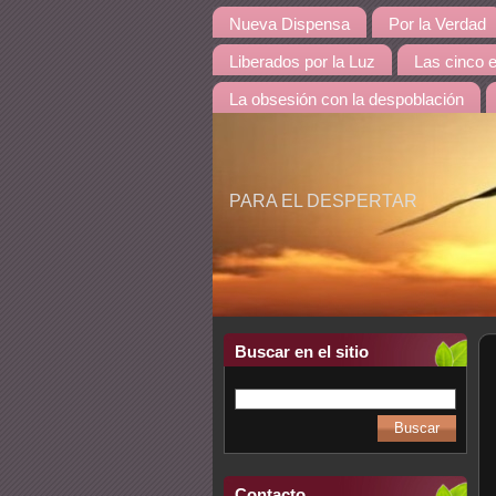
Nueva Dispensa
Por la Verdad
Liberados por la Luz
Las cinco 
La obsesión con la despoblación
PARA EL DESPERTAR
Buscar en el sitio
Contacto