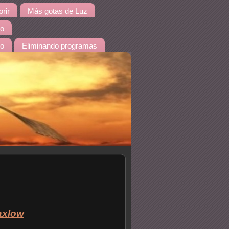
rir
Más gotas de Luz
io
do
Eliminando programas
axlow