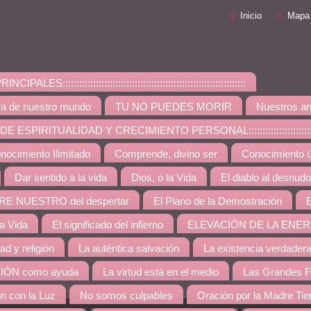
Inicio
Mapa 
PALES::::::::::::::::::::::::::::::::::::::::::::::::::::::::::::::::::
ra de nuestro mundo
TU NO PUEDES MORIR
Nuestros an
ESPIRITUALIDAD Y CRECIMIENTO PERSONAL:::::::::::::::::::::::::::::::::::::
nocimiento Ilimitado
Comprende, divino ser
Conocimiento út
Dar sentido a la vida
Dios, o la Vida
El diablo al desnudo
RE NUESTRO del despertar
El Plano de la Demostración
E
la Vida
El significado del infierno
ELEVACIÓN DE LA ENER
dad y religión
La auténtica salvación
La existencia verdader
IÓN como ayuda
La virtud está en el medio
Las Grandes F
ón con la Luz
No somos culpables
Oración por la Madre Tie