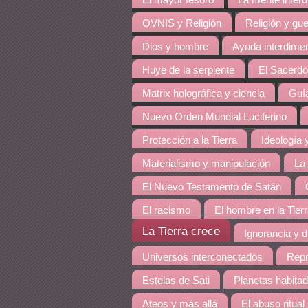
El mayor tesoro
La mente inter
OVNIS y Religión
Religión y gue
Dios y hombre
Ayuda interdime
Huye de la serpiente
El Sacerdo
Matrix holográfica y ciencia
Guía
Nuevo Orden Mundial Luciferino
Protección a la Tierra
Ideología y
Materialismo y manipulación
La
El Nuevo Testamento de Satán
El racismo
El hombre en la Tier
La Tierra crece
Ignorancia y 
Universos interconectados
Repr
Estelas de Sati
Planetas habita
Ateos y más allá
El abuso ritual