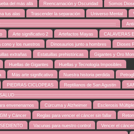
ueba del más allá
Reencarnación y Oscuridad
Somos Diose
a tus alas
Trascender la separación
Universo Mental
:::::::::::::::::::::::::::::::::::::::::::::::::::::::::::::::::::::::::::::::
Ant
vo
Arte significativo 2
Artefactos Mayas
CALAVERAS 
a cono y los nuestros
Dinosaurios junto a hombres
Dioses R
uillas extrañas
Estatuillas prehistóricas
Gigantes y Oro Mo
Huellas de Gigantes
Huellas y Tecnología Imposibles
a
Más arte significativo
Nuestra historia perdida
Petrogl
PIEDRAS CICLOPEAS
Reptilianos de San Agustin
SA
::::::::::::::::::::::::::::::::::::::::::::::::::::::::::::::::::::::::::::::::::::::::
ara envenenarnos
Cúrcuma y Alzheimer
Esclerosis Múltipl
GM y Cáncer
Reglas para vencer el cáncer sin fallar
Retom
 SEDIENTO
Vacunas para nuestro control
Vencer el cáncer