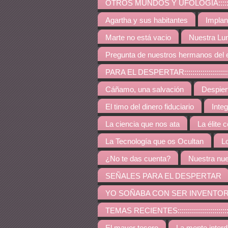
OTROS MUNDOS Y UFOLOGÍA:::::::::::::::::::::::::
Agartha y sus habitantes
Implan
Marte no está vacio
Nuestra Lu
Pregunta de nuestros hermanos del 
PARA EL DESPERTAR:::::::::::::::::::::::::::::::::::
Cáñamo, una salvación
Despie
El timo del dinero fiduciario
Inte
La ciencia que nos ata
La élite 
La Tecnología que os Ocultan
L
¿No te das cuenta?
Nuestra nue
SEÑALES PARA EL DESPERTAR
YO SOÑABA CON SER INVENTO
TEMAS RECIENTES:::::::::::::::::::::::::::::::::::::