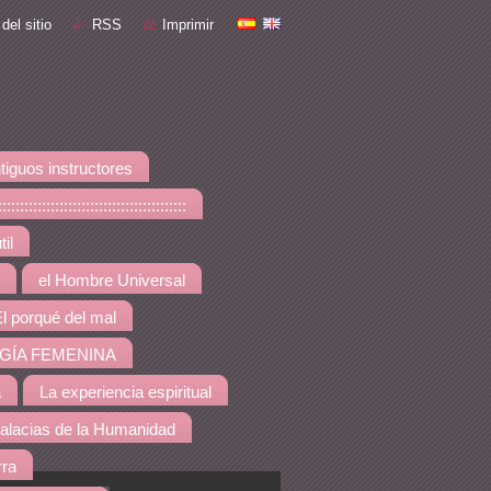
del sitio
RSS
Imprimir
tiguos instructores
::::::::::::::::::::::::::::
il
el Hombre Universal
l porqué del mal
GÍA FEMENINA
a
La experiencia espiritual
alacias de la Humanidad
rra