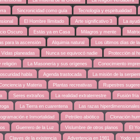
dimensional
La miseria de la Gnosis
La religión verdadera
rra
Sincronicidad como guía
Tecnología y espiritualidad
nsional
El Hombre Ilimitado
Arte significativo 3
La ayud
cio Oscuro
Estás ya en Casa
Milagros y mente
Matrix
s para la ascensión
Alquimia natural
Los últimos días de la
Vidas planeadas
Nunca se equivocó nadie
Protección al 
 religión
La Masonería y sus orígenes
Conocimiento impres
 oscuridad habla
Agenda trastocada
La misión de la serpien
Conciencia y Materia
Plantas recreativas
Rupestres sugere
ra
Seres extraños
La realidad extraterrestre
Fusión fría
droga
La Tierra en cuarentena
Las razas hiperdimensionales
ogramación e Inmortalidad
Petróleo abiótico
Clonación hu
dos
Guerrero de la Luz
Vislumbre de otros planos
El Yo
Claves de la existencia
Advertencia en 1981
Yodo y sa