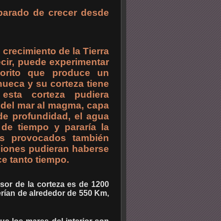
 parado de crecer desde
 crecimiento de la Tierra
ecir, puede experimentar
orito que produce un
hueca y su corteza tiene
sta corteza pudiera
a del mar al magma, capa
e profundidad, el agua
de tiempo y pararía la
mos provocados también
siones pudieran haberse
e tanto tiempo.
osor de la corteza es de 1200
rían de alrededor de 550 Km,