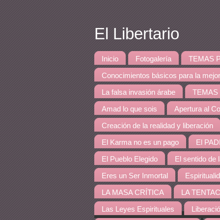
El Libertario
Inicio
Fotogalería
TEMAS PRINCI
Conocimientos básicos para la mejo
La falsa invasión árabe
TEMAS DE 
Amad lo que sois
Apertura al Co
Creación de la realidad y liberación
El Karma no es un pago
El PAD
El Pueblo Elegido
El sentido de 
Eres un Ser Inmortal
Espirituali
LA MASA CRÍTICA
LA TENTAC
Las Leyes Espirituales
Liberaci