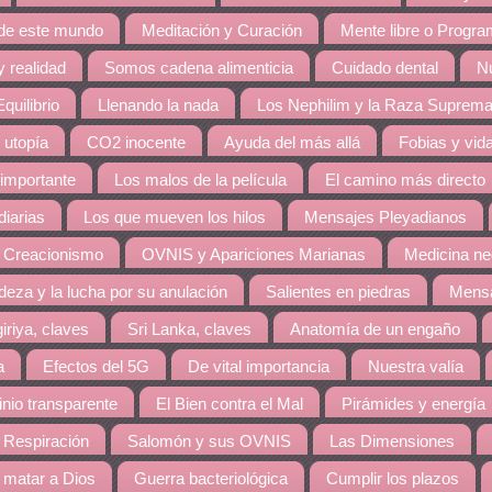
 de este mundo
Meditación y Curación
Mente libre o Progr
 realidad
Somos cadena alimenticia
Cuidado dental
Nu
quilibrio
Llenando la nada
Los Nephilim y la Raza Suprem
 utopía
CO2 inocente
Ayuda del más allá
Fobias y vid
 importante
Los malos de la película
El camino más directo
diarias
Los que mueven los hilos
Mensajes Pleyadianos
 Creacionismo
OVNIS y Apariciones Marianas
Medicina ne
eza y la lucha por su anulación
Salientes en piedras
Mensa
giriya, claves
Sri Lanka, claves
Anatomía de un engaño
a
Efectos del 5G
De vital importancia
Nuestra valía
nio transparente
El Bien contra el Mal
Pirámides y energía
 Respiración
Salomón y sus OVNIS
Las Dimensiones
matar a Dios
Guerra bacteriológica
Cumplir los plazos