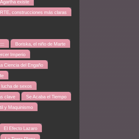
Agartha existe
TE, construcciones más claras
::::
Boriska, el niño de Marte
ercer Imperio
a Ciencia del Engaño
te
a lucha de sexos
s clave
Se Acaba el Tiempo
til y Maquinismo
El Efecto Lazaro