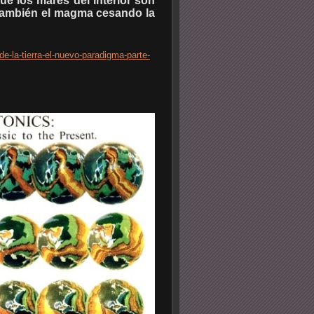
que los mares del interior son
 también el magma cesando la
e-la-tierra-el-nuevo-paradigma-parte-