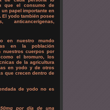
cen que el consumo de
 un papel importante en
n. El yodo también posee
s, anticancerígenas,
odo en nuestro mundo
as en la población
n nuestros cuerpos por
 como el bromuro, los
cnicas de la agricultura
ias en yodo y de otros
has que crecen dentro de
omendada de yodo no es
 50mg por día de una