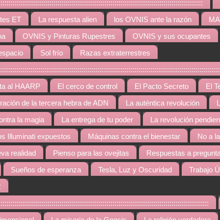
:::::::::::::::::::::::::::::::::::::::::::::::::::::::::::::::::::::::::::::::::::
tes ET
La respuesta alien
los OVNIS ante la razón
MAR
na
OVNIS y Pinturas Rupestres
OVNIS y sus ocupantes
espacio
Sol frío
Razas extraterrestres
::::::::::::::::::::::::::::::::::::::::::::::::::::::::::::::::::::::::::::::::::::::::::::::::::
rta al HAARP
El cerco de control
El Pacto Secreto
El T
gración de la tercera hebra de ADN
La auténtica revolución
L
contra la magia
La entrega de tu poder
La revolución pendien
os Illuminati expuestos
Máquinas contra el bienestar
No a l
va realidad
Pienso para las ovejitas
Respuestas a pregunta
Sueños de esperanza
Tesla, Luz y Oscuridad
Trabajo Ú
R
::::::::::::::::::::::::::::::::::::::::::::::::::::::::::::::::::::::::::::::::::::::::::::::