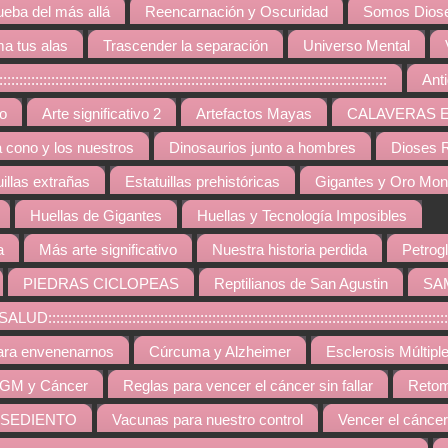
ueba del más allá
Reencarnación y Oscuridad
Somos Diose
a tus alas
Trascender la separación
Universo Mental
:::::::::::::::::::::::::::::::::::::::::::::::::::::::::::::::::::::::::::::::
Ant
vo
Arte significativo 2
Artefactos Mayas
CALAVERAS 
a cono y los nuestros
Dinosaurios junto a hombres
Dioses R
uillas extrañas
Estatuillas prehistóricas
Gigantes y Oro Mo
Huellas de Gigantes
Huellas y Tecnología Imposibles
a
Más arte significativo
Nuestra historia perdida
Petrogl
PIEDRAS CICLOPEAS
Reptilianos de San Agustin
SA
::::::::::::::::::::::::::::::::::::::::::::::::::::::::::::::::::::::::::::::::::::::::
ara envenenarnos
Cúrcuma y Alzheimer
Esclerosis Múltipl
GM y Cáncer
Reglas para vencer el cáncer sin fallar
Retom
 SEDIENTO
Vacunas para nuestro control
Vencer el cáncer