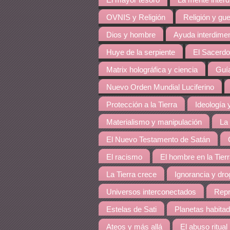
El mayor tesoro
La mente inter
OVNIS y Religión
Religión y gue
Dios y hombre
Ayuda interdime
Huye de la serpiente
El Sacerdo
Matrix holográfica y ciencia
Guía
Nuevo Orden Mundial Luciferino
Protección a la Tierra
Ideología y
Materialismo y manipulación
La
El Nuevo Testamento de Satán
El racismo
El hombre en la Tier
La Tierra crece
Ignorancia y dro
Universos interconectados
Repr
Estelas de Sati
Planetas habita
Ateos y más allá
El abuso ritual