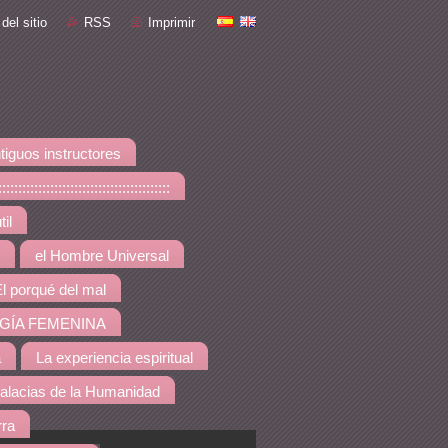
del sitio
RSS
Imprimir
tiguos instructores
::::::::::::::::::::::::::::
il
el Hombre Universal
l porqué del mal
GÍA FEMENINA
a
La experiencia espiritual
alacias de la Humanidad
rra