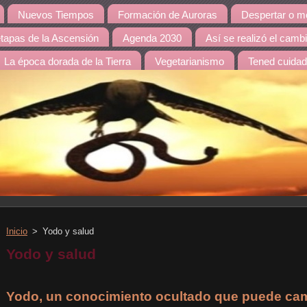
Nuevos Tiempos
Formación de Auroras
Despertar o mo
etapas de la Ascensión
Agenda 2030
Así se realizó el camb
La época dorada de la Tierra
Vegetarianismo
Tened cuida
Inicio
>
Yodo y salud
Yodo y salud
Yodo, un conocimiento ocultado que puede cam