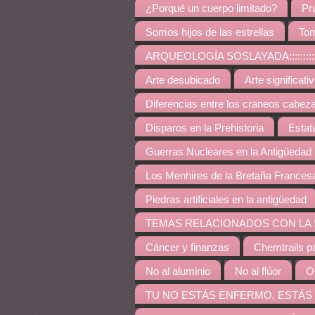
¿Porqué un cuerpo limitado?
Pr
Somos hijos de las estrellas
Tom
ARQUEOLOGÍA SOSLAYADA:::::::::::::::::::::::::::
Arte desubicado
Arte significati
Diferencias entre los craneos cabez
Disparos en la Prehistoria
Estat
Guerras Nucleares en la Antigüedad
Los Menhires de la Bretaña Frances
Piedras artificiales en la antigüedad
TEMAS RELACIONADOS CON LA SALUD::::::::::::::::
Cáncer y finanzas
Chemtrails p
No al aluminio
No al flúor
O
TU NO ESTÁS ENFERMO, ESTÁS