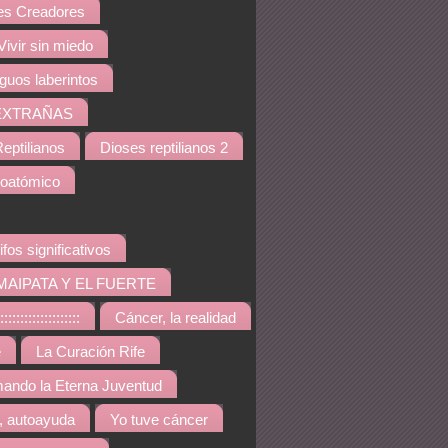
s Creadores
Vivir sin miedo
iguos laberintos
EXTRAÑAS
eptilianos
Dioses reptilianos 2
noatómico
ifos significativos
MAIPATA Y EL FUERTE
::::::::::::::::
Cáncer, la realidad
e
La Curación Rife
ando la Eterna Juventud
, autoayuda
Yo tuve cáncer