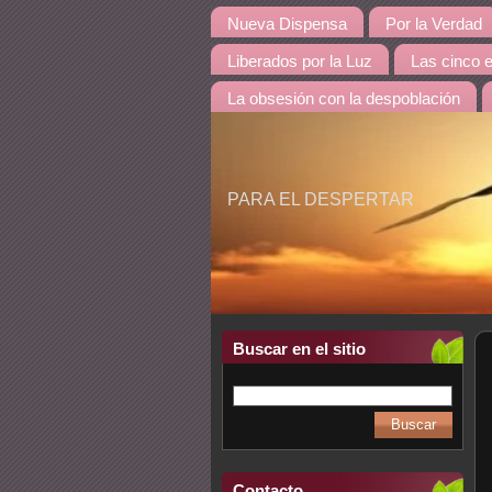
Nueva Dispensa
Por la Verdad
Liberados por la Luz
Las cinco 
La obsesión con la despoblación
PARA EL DESPERTAR
Buscar en el sitio
Contacto