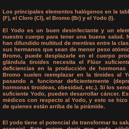
Los principales elementos halógenos en la tabl
(F), el Cloro (Cl), el Bromo (Br) y el Yodo (I).
El Yodo es un buen desinfectante y un elem
nuestro cuerpo para tener una buena salud. 
han difundido multitud de mentiras entre la cla
sus hermanos que sean de menor peso atómico, 
Bromo, puede desplazarle en el cuerpo pro
glándula tiroides necesita el Flúor suficie
deficiencias en la producción de hormonas t
Bromo suelen reemplazar en la tiroides al Y
pasando a funcionar deficientemente (depr
hormonas tiroideas, obesidad, etc.). Si los se
suficiente Yodo, pueden desarrollar cáncer. 
médicos con respecto al Yodo, y esto se hizo
de quienes están arriba de la pirámide.
El yodo tiene el potencial de transformar tu sa
esencial. Esto quiere decir que cada célu