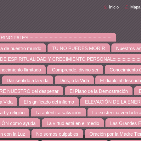
Inicio
Mapa 
PALES::::::::::::::::::::::::::::::::::::::::::::::::::::::::::::::::::
ra de nuestro mundo
TU NO PUEDES MORIR
Nuestros an
ESPIRITUALIDAD Y CRECIMIENTO PERSONAL:::::::::::::::::::::::::::::::::::::
nocimiento Ilimitado
Comprende, divino ser
Conocimiento út
Dar sentido a la vida
Dios, o la Vida
El diablo al desnudo
RE NUESTRO del despertar
El Plano de la Demostración
E
la Vida
El significado del infierno
ELEVACIÓN DE LA ENER
dad y religión
La auténtica salvación
La existencia verdader
IÓN como ayuda
La virtud está en el medio
Las Grandes F
ón con la Luz
No somos culpables
Oración por la Madre Tie