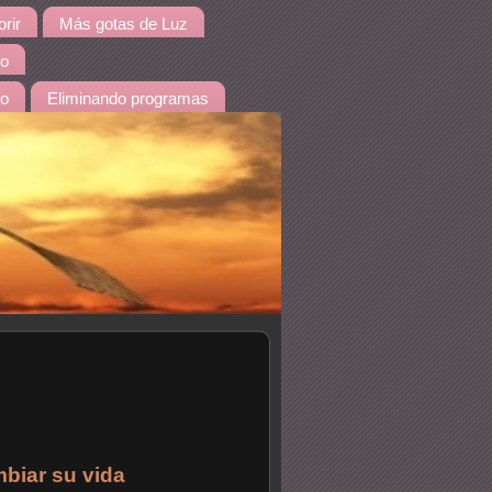
rir
Más gotas de Luz
io
do
Eliminando programas
biar su vida