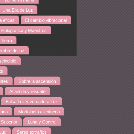
La Tierra Plana
Una Era de Luz
a eficaz
El cambio vibracional
 Holográfica y Maestros
 Tierra
hombre de luz
cindible
te
ntes
Sobre la ascensión
Atlántida y rescate
Falsa Luz y verdadera Luz
mana
Morfología alienígena
 Superior
Luna y Control
lud
Seres extraños