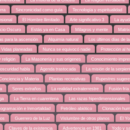
dimensional
La miseria de la Gnosis
La religión verdadera
rra
Sincronicidad como guía
Tecnología y espiritualidad
nsional
El Hombre Ilimitado
Arte significativo 3
La ayud
cio Oscuro
Estás ya en Casa
Milagros y mente
Matrix
s para la ascensión
Alquimia natural
Los últimos días de la
Vidas planeadas
Nunca se equivocó nadie
Protección al 
 religión
La Masonería y sus orígenes
Conocimiento impres
 oscuridad habla
Agenda trastocada
La misión de la serpien
Conciencia y Materia
Plantas recreativas
Rupestres sugere
ra
Seres extraños
La realidad extraterrestre
Fusión fría
ga
La Tierra en cuarentena
Las razas hiperdimensionales
ogramación e Inmortalidad
Petróleo abiótico
Clonación hu
dos
Guerrero de la Luz
Vislumbre de otros planos
El Yo
Claves de la existencia
Advertencia en 1981
Yodo y sa