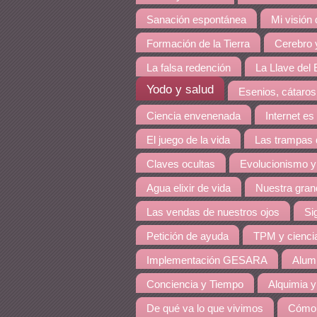
Sanación espontánea
Mi visión
Formación de la Tierra
Cerebro y
La falsa redención
La Llave del E
Yodo y salud
Esenios, cátaros
Ciencia envenenada
Internet es
El juego de la vida
Las trampas 
Claves ocultas
Evolucionismo y
Agua elixir de vida
Nuestra grand
Las vendas de nuestros ojos
Si
Petición de ayuda
TPM y cienci
Implementación GESARA
Alumi
Conciencia y Tiempo
Alquimia y
De qué va lo que vivimos
Cómo 