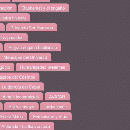
amación
Baphomet y el engaño
estra historia
a
Proyecto Ser Humano
idas pasadas
El gran engaño babilónico
Mensajes del Universo
gocio
Humanidades pretéritas
jeros del Cosmos
La derrota del Cabal
Almas incompletas
AVATAR
Hitler, ensayo
Iniciaciones
Fuera Mitos
Feminismo y más
Antártida - La flota oscura