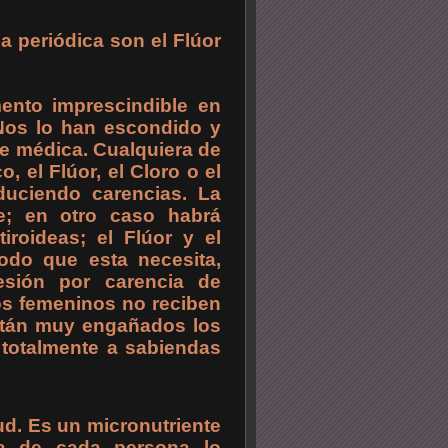
a periódica son el Flúor
ento imprescindible en
Nos lo han escondido y
se médica. Cualquiera de
el Flúor, el Cloro o el
duciendo carencias. La
nte; en otro caso habrá
iroideas; el Flúor y el
odo que esta necesita,
esión por carencia de
nos femeninos no reciben
Están muy engañados los
 totalmente a sabiendas
lud. Es un micronutriente
la de cada persona lo