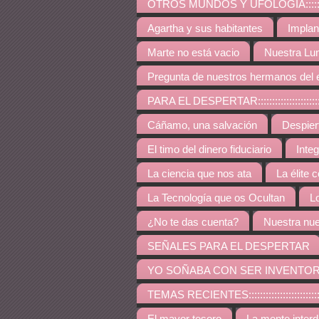
OTROS MUNDOS Y UFOLOGÍA:::::::::::::::::::::::::
Agartha y sus habitantes
Implan
Marte no está vacio
Nuestra Lu
Pregunta de nuestros hermanos del 
PARA EL DESPERTAR:::::::::::::::::::::::::::::::::::
Cáñamo, una salvación
Despie
El timo del dinero fiduciario
Inte
La ciencia que nos ata
La élite 
La Tecnología que os Ocultan
L
¿No te das cuenta?
Nuestra nue
SEÑALES PARA EL DESPERTAR
YO SOÑABA CON SER INVENTO
TEMAS RECIENTES:::::::::::::::::::::::::::::::::::::