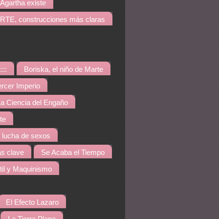
Agartha existe
TE, construcciones más claras
::::
Boriska, el niño de Marte
ercer Imperio
a Ciencia del Engaño
te
a lucha de sexos
s clave
Se Acaba el Tiempo
til y Maquinismo
El Efecto Lazaro