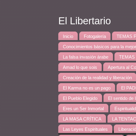
El Libertario
Inicio
Fotogalería
TEMAS PRINCI
Conocimientos básicos para la mejo
La falsa invasión árabe
TEMAS DE 
Amad lo que sois
Apertura al Co
Creación de la realidad y liberación
El Karma no es un pago
El PAD
El Pueblo Elegido
El sentido de 
Eres un Ser Inmortal
Espirituali
LA MASA CRÍTICA
LA TENTAC
Las Leyes Espirituales
Liberaci