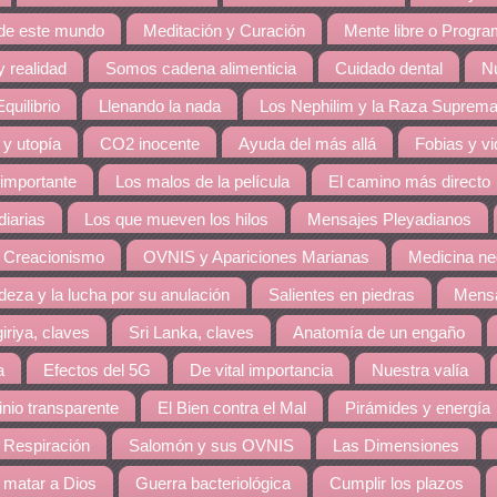
 de este mundo
Meditación y Curación
Mente libre o Progr
 realidad
Somos cadena alimenticia
Cuidado dental
Nu
quilibrio
Llenando la nada
Los Nephilim y la Raza Suprem
 y utopía
CO2 inocente
Ayuda del más allá
Fobias y v
 importante
Los malos de la película
El camino más directo
diarias
Los que mueven los hilos
Mensajes Pleyadianos
 Creacionismo
OVNIS y Apariciones Marianas
Medicina ne
eza y la lucha por su anulación
Salientes en piedras
Mensa
giriya, claves
Sri Lanka, claves
Anatomía de un engaño
a
Efectos del 5G
De vital importancia
Nuestra valía
nio transparente
El Bien contra el Mal
Pirámides y energía
 Respiración
Salomón y sus OVNIS
Las Dimensiones
matar a Dios
Guerra bacteriológica
Cumplir los plazos