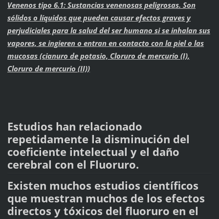
Venenos tipo 6.1: Sustancias venenosas peligrosas. Son
sólidos o líquidos que pueden causar efectos graves y
perjudiciales para la salud del ser humano si se inhalan sus
vapores, se ingieren o entran en contacto con la piel o las
mucosas (cianuro de potasio, Cloruro de mercurio (I),
Cloruro de mercurio (II))
Estudios han relacionado
repetidamente la disminución del
coeficiente intelectual y el daño
cerebral con el Fluoruro.
Existen muchos estudios científicos
que muestran muchos de los efectos
directos y tóxicos del fluoruro en el