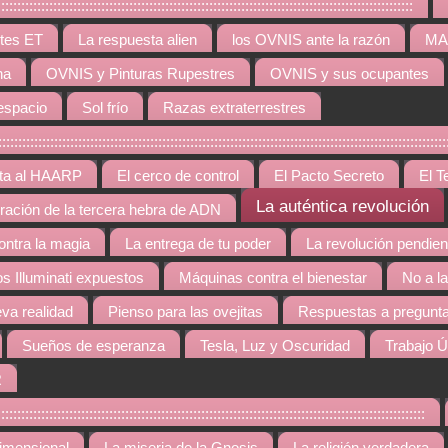
:::::::::::::::::::::::::::::::::::::::::::::::::::::::::::::::::::::::::::::::::::
tes ET
La respuesta alien
los OVNIS ante la razón
MAR
na
OVNIS y Pinturas Rupestres
OVNIS y sus ocupantes
espacio
Sol frío
Razas extraterrestres
::::::::::::::::::::::::::::::::::::::::::::::::::::::::::::::::::::::::::::::::::::::::::::::::::
rta al HAARP
El cerco de control
El Pacto Secreto
El T
La auténtica revolución
gración de la tercera hebra de ADN
contra la magia
La entrega de tu poder
La revolución pendien
os Illuminati expuestos
Máquinas contra el bienestar
No a l
va realidad
Pienso para las ovejitas
Respuestas a pregunta
Sueños de esperanza
Tesla, Luz y Oscuridad
Trabajo Ú
R
::::::::::::::::::::::::::::::::::::::::::::::::::::::::::::::::::::::::::::::::::::::::::::::