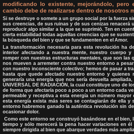
modificando lo existente, mejorándolo, pero e
cambio debe de realizarse dentro de nosotros 
Si se destruye o somete a un grupo social por la fuerza 
sus creencias, de sus ruinas y de sus cenizas renacerá un
reproducir algo similar a la que se suprimió. Ten en cu
cierta estabilidad todas aquellas creencias que se susten
la búsqueda del bien y que se fundamenten en el Amor.
La transformación necesaria para esta revolución ha d
interior afectando a nuestra mente, nuestro cuerpo 
romper con nuestras estructuras mentales, que son las
nos mueven a arremeter contra nuestro entorno a pesar
con nuestro inconsciente colectivo; hemos de pasar a trab
hasta que quede afectado nuestro entorno y quienes n
generaría una energía que nos sería devuelta ampliada
UNIVERSAL DE RADIACIÓN, la cual constituye uno de los g
de forma que afectaría poco a poco a un entorno cada ve
permeable y receptiva a esta energía un número mayor
esta energía exista más seres se contagiarán de ella y s
entorno habremos ganado la auténtica revolución sin d
ocasionar dolor.
Como este entorno se construyó basándose en el bien, la
tiempo y sólo merecerá la pena hacer variaciones en él
siempre dirigida al bien que abarque verdades más amplia