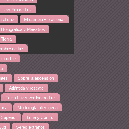
La Tierra Plana
Una Era de Luz
a eficaz
El cambio vibracional
 Holográfica y Maestros
 Tierra
hombre de luz
cindible
te
ntes
Sobre la ascensión
Atlántida y rescate
Falsa Luz y verdadera Luz
mana
Morfología alienígena
 Superior
Luna y Control
lud
Seres extraños