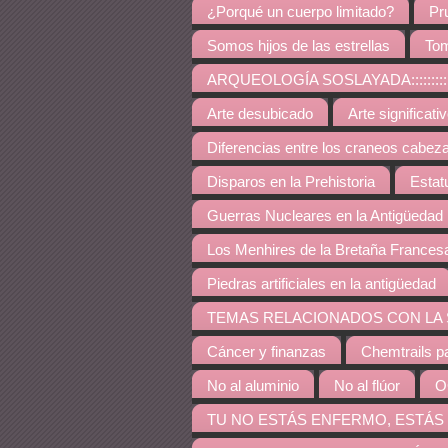
¿Porqué un cuerpo limitado?
Pr
Somos hijos de las estrellas
Tom
ARQUEOLOGÍA SOSLAYADA:::::::::::::::::::::::::::
Arte desubicado
Arte significati
Diferencias entre los craneos cabez
Disparos en la Prehistoria
Estat
Guerras Nucleares en la Antigüedad
Los Menhires de la Bretaña Frances
Piedras artificiales en la antigüedad
TEMAS RELACIONADOS CON LA SALUD::::::::::::::::
Cáncer y finanzas
Chemtrails p
No al aluminio
No al flúor
O
TU NO ESTÁS ENFERMO, ESTÁS