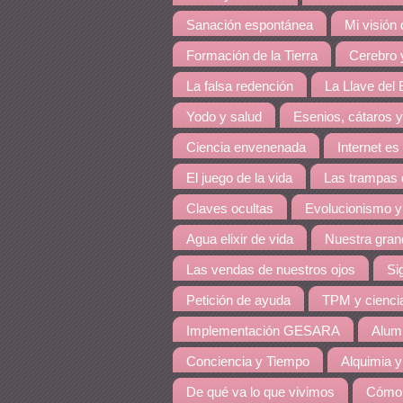
Sanación espontánea
Mi visión
Formación de la Tierra
Cerebro y
La falsa redención
La Llave del E
Yodo y salud
Esenios, cátaros y
Ciencia envenenada
Internet es
El juego de la vida
Las trampas 
Claves ocultas
Evolucionismo y
Agua elixir de vida
Nuestra grand
Las vendas de nuestros ojos
Si
Petición de ayuda
TPM y cienci
Implementación GESARA
Alumi
Conciencia y Tiempo
Alquimia y
De qué va lo que vivimos
Cómo 