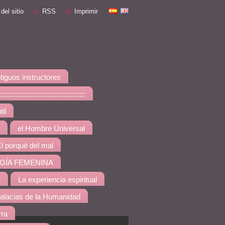
del sitio
RSS
Imprimir
tiguos instructores
::::::::::::::::::::::::::::
il
el Hombre Universal
l porqué del mal
GÍA FEMENINA
a
La experiencia espiritual
alacias de la Humanidad
rra