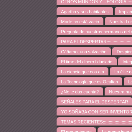
OTROS MUNDOS Y UFOLOGÍA:::::::::::::::::::::::::
Agartha y sus habitantes
Implan
Marte no está vacio
Nuestra Lu
Pregunta de nuestros hermanos del 
PARA EL DESPERTAR:::::::::::::::::::::::::::::::::::
Cáñamo, una salvación
Despie
El timo del dinero fiduciario
Inte
La ciencia que nos ata
La élite 
La Tecnología que os Ocultan
L
¿No te das cuenta?
Nuestra nue
SEÑALES PARA EL DESPERTAR
YO SOÑABA CON SER INVENTO
TEMAS RECIENTES:::::::::::::::::::::::::::::::::::::