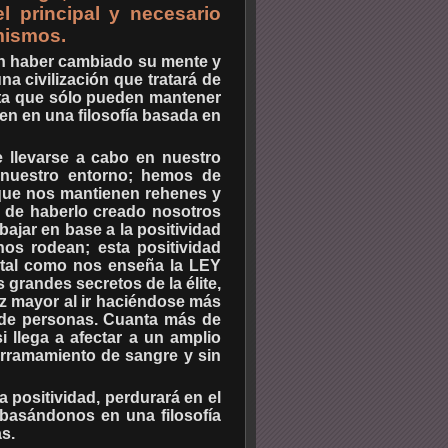
l principal y necesario
mismos.
sin haber cambiado su mente y
a civilización que tratará de
enta que sólo pueden mantener
ten en una filosofía basada en
e llevarse a cabo en nuestro
y nuestro entorno; hemos de
 que nos mantienen rehenes y
 de haberlo creado nosotros
ajar en base a la positividad
os rodean; esta positividad
, tal como nos enseña la LEY
randes secretos de la élite,
z mayor al ir haciéndose más
 de personas. Cuanta más de
i llega a afectar a un amplio
erramamiento de sangre y sin
 positividad, perdurará en el
 basándonos en una filosofía
s.