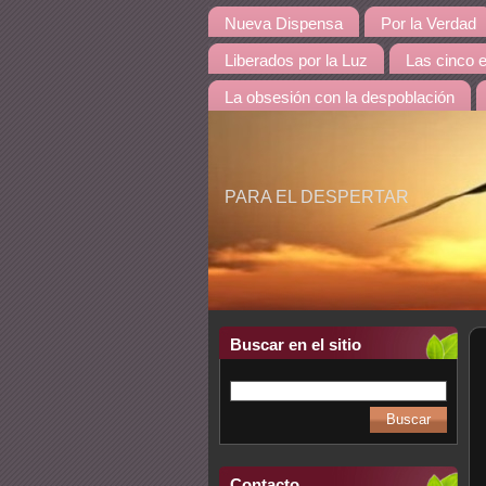
Nueva Dispensa
Por la Verdad
Liberados por la Luz
Las cinco 
La obsesión con la despoblación
PARA EL DESPERTAR
Buscar en el sitio
Contacto