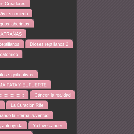
s Creadores
Vivir sin miedo
iguos laberintos
EXTRAÑAS
eptilianos
Dioses reptilianos 2
noatómico
ifos significativos
MAIPATA Y EL FUERTE
::::::::::::::::
Cáncer, la realidad
e
La Curación Rife
ando la Eterna Juventud
, autoayuda
Yo tuve cáncer