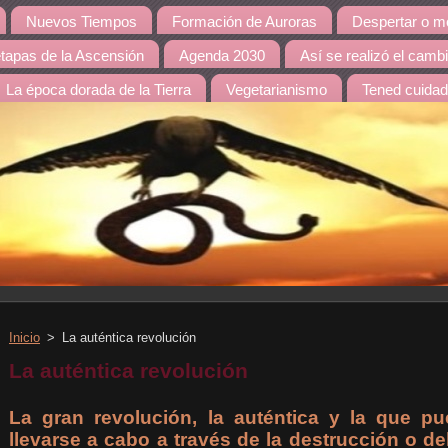
Nuevos Tiempos
Formación de Auroras
Despertar o mo
etapas de la Ascensión
Agenda 2030
Así se realizó el camb
La época dorada de la Tierra
Vegetarianismo
Tened cuida
Inicio
>
La auténtica revolución
La auténtica revolución
La gran revolución, la auténtica y la que p
llevarse a cabo a través de la destrucción o de