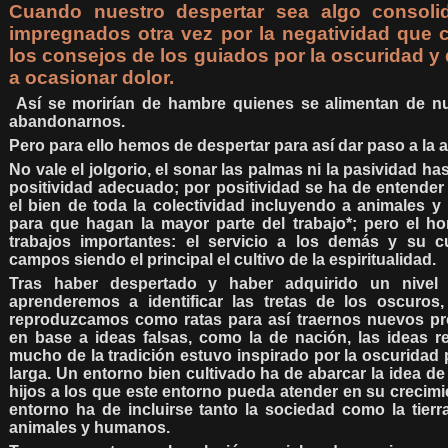
Cuando nuestro despertar sea algo consol
impregnados otra vez por la negatividad que c
los consejos de los guiados por la oscuridad y q
a ocasionar dolor.
Así se morirían de hambre quienes se alimentan de n
abandonarnos.
Pero para ello hemos de despertar para así dar paso a la a
No vale el jolgorio, el sonar las palmas ni la pasividad ha
positividad adecuado; por positividad se ha de entender
el bien de toda la colectividad incluyendo a animales 
para que hagan la mayor parte del trabajo*; pero el h
trabajos importantes: el servicio a los demás y su cu
campos siendo el principal el cultivo de la espiritualidad.
Tras haber despertado y haber adquirido un nivel de
aprenderemos a identificar las tretas de los oscuro
reproduzcamos como ratas para así traernos nuevos p
en base a ideas falsas, como la de nación, las ideas re
mucho de la tradición estuvo inspirado por la oscuridad p
larga.
Un entorno bien cultivado ha de abarcar la idea de
hijos a los que este entorno pueda atender en su crecimie
entorno ha de incluirse tanto la sociedad como la tierr
animales y humanos.