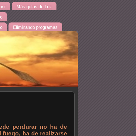
rir
Más gotas de Luz
io
do
Eliminando programas
uede perdurar no ha de
l fuego, ha de realizarse