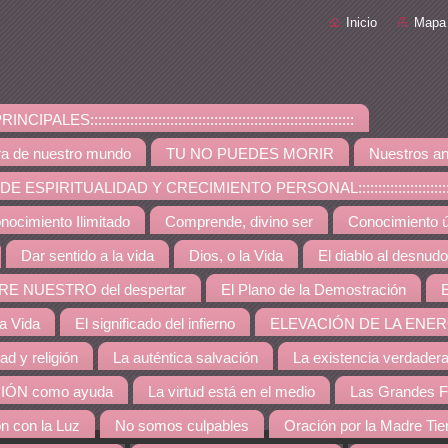
Inicio
Mapa 
PALES::::::::::::::::::::::::::::::::::::::::::::::::::::::::::::::::::
ra de nuestro mundo
TU NO PUEDES MORIR
Nuestros an
ESPIRITUALIDAD Y CRECIMIENTO PERSONAL:::::::::::::::::::::::::::::::::::::
nocimiento Ilimitado
Comprende, divino ser
Conocimiento út
Dar sentido a la vida
Dios, o la Vida
El diablo al desnudo
RE NUESTRO del despertar
El Plano de la Demostración
E
la Vida
El significado del infierno
ELEVACIÓN DE LA ENER
dad y religión
La auténtica salvación
La existencia verdader
IÓN como ayuda
La virtud está en el medio
Las Grandes F
ón con la Luz
No somos culpables
Oración por la Madre Tie