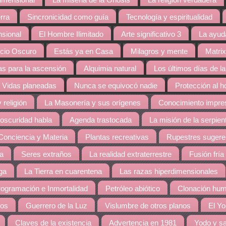
dimensional
La miseria de la Gnosis
La religión verdadera
rra
Sincronicidad como guía
Tecnología y espiritualidad
nsional
El Hombre Ilimitado
Arte significativo 3
La ayud
cio Oscuro
Estás ya en Casa
Milagros y mente
Matrix
s para la ascensión
Alquimia natural
Los últimos días de la
Vidas planeadas
Nunca se equivocó nadie
Protección al 
 religión
La Masonería y sus orígenes
Conocimiento impres
 oscuridad habla
Agenda trastocada
La misión de la serpien
Conciencia y Materia
Plantas recreativas
Rupestres sugere
ra
Seres extraños
La realidad extraterrestre
Fusión fría
ga
La Tierra en cuarentena
Las razas hiperdimensionales
ogramación e Inmortalidad
Petróleo abiótico
Clonación hu
dos
Guerrero de la Luz
Vislumbre de otros planos
El Yo
Claves de la existencia
Advertencia en 1981
Yodo y sa