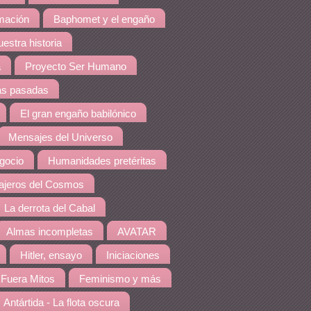
amación
Baphomet y el engaño
estra historia
a
Proyecto Ser Humano
as pasadas
El gran engaño babilónico
Mensajes del Universo
gocio
Humanidades pretéritas
jeros del Cosmos
La derrota del Cabal
Almas incompletas
AVATAR
Hitler, ensayo
Iniciaciones
Fuera Mitos
Feminismo y más
Antártida - La flota oscura