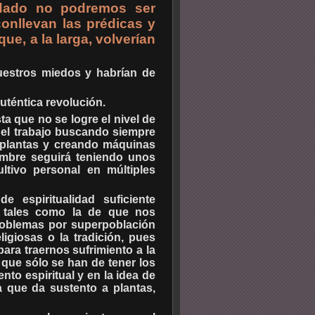
idado no podremos ser
onllevan las prédicas y
ue, a la larga, volverían
uestros miedos y habrían de
uténtica revolución.
sta que no se logre el nivel de
 el trabajo buscando siempre
y plantas y creando máquinas
ombre seguirá teniendo unos
ltivo personal en múltiples
 espiritualidad suficiente
s, tales como la de que nos
roblemas por superpoblación
ligiosas o la tradición, pues
ara traernos sufrimiento a la
 que sólo se han de tener los
nto espiritual y en la idea de
a que da sustento a plantas,