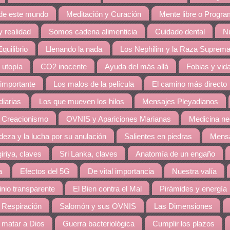
 de este mundo
Meditación y Curación
Mente libre o Progr
 realidad
Somos cadena alimenticia
Cuidado dental
Nu
quilibrio
Llenando la nada
Los Nephilim y la Raza Suprem
 utopía
CO2 inocente
Ayuda del más allá
Fobias y vid
 importante
Los malos de la película
El camino más directo
diarias
Los que mueven los hilos
Mensajes Pleyadianos
 Creacionismo
OVNIS y Apariciones Marianas
Medicina ne
eza y la lucha por su anulación
Salientes en piedras
Mensa
giriya, claves
Sri Lanka, claves
Anatomía de un engaño
a
Efectos del 5G
De vital importancia
Nuestra valía
nio transparente
El Bien contra el Mal
Pirámides y energía
 Respiración
Salomón y sus OVNIS
Las Dimensiones
matar a Dios
Guerra bacteriológica
Cumplir los plazos