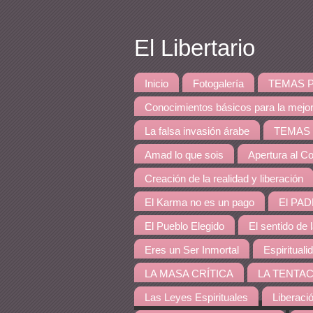
El Libertario
Inicio
Fotogalería
TEMAS PRINCI
Conocimientos básicos para la mejo
La falsa invasión árabe
TEMAS DE 
Amad lo que sois
Apertura al Co
Creación de la realidad y liberación
El Karma no es un pago
El PAD
El Pueblo Elegido
El sentido de 
Eres un Ser Inmortal
Espirituali
LA MASA CRÍTICA
LA TENTAC
Las Leyes Espirituales
Liberaci