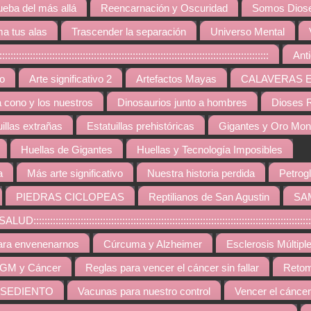
ueba del más allá
Reencarnación y Oscuridad
Somos Diose
a tus alas
Trascender la separación
Universo Mental
:::::::::::::::::::::::::::::::::::::::::::::::::::::::::::::::::::::::::::::::
Ant
vo
Arte significativo 2
Artefactos Mayas
CALAVERAS 
a cono y los nuestros
Dinosaurios junto a hombres
Dioses R
uillas extrañas
Estatuillas prehistóricas
Gigantes y Oro Mo
Huellas de Gigantes
Huellas y Tecnología Imposibles
a
Más arte significativo
Nuestra historia perdida
Petrogl
PIEDRAS CICLOPEAS
Reptilianos de San Agustin
SA
::::::::::::::::::::::::::::::::::::::::::::::::::::::::::::::::::::::::::::::::::::::::
ara envenenarnos
Cúrcuma y Alzheimer
Esclerosis Múltipl
GM y Cáncer
Reglas para vencer el cáncer sin fallar
Retom
 SEDIENTO
Vacunas para nuestro control
Vencer el cáncer