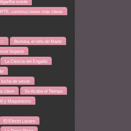
Agartha existe
TE, construcciones más claras
::::
Boriska, el niño de Marte
ercer Imperio
La Ciencia del Engaño
te
a lucha de sexos
s clave
Se Acaba el Tiempo
til y Maquinismo
El Efecto Lazaro