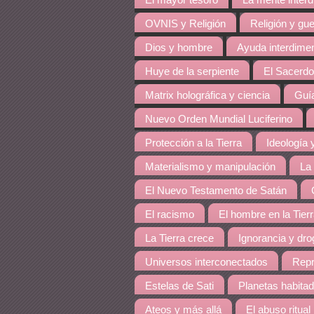
El mayor tesoro
La mente inter
OVNIS y Religión
Religión y gue
Dios y hombre
Ayuda interdime
Huye de la serpiente
El Sacerdo
Matrix holográfica y ciencia
Guía
Nuevo Orden Mundial Luciferino
Protección a la Tierra
Ideología y
Materialismo y manipulación
La
El Nuevo Testamento de Satán
El racismo
El hombre en la Tier
La Tierra crece
Ignorancia y dro
Universos interconectados
Repr
Estelas de Sati
Planetas habita
Ateos y más allá
El abuso ritual