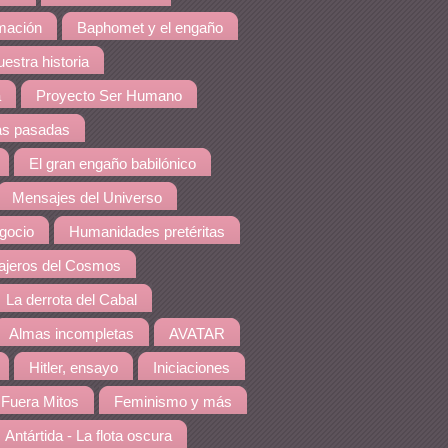
amación
Baphomet y el engaño
estra historia
a
Proyecto Ser Humano
as pasadas
El gran engaño babilónico
Mensajes del Universo
gocio
Humanidades pretéritas
jeros del Cosmos
La derrota del Cabal
Almas incompletas
AVATAR
Hitler, ensayo
Iniciaciones
Fuera Mitos
Feminismo y más
Antártida - La flota oscura