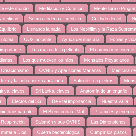
 de este mundo
Meditación y Curación
Mente libre o Progr
 realidad
Somos cadena alimenticia
Cuidado dental
Nu
quilibrio
Llenando la nada
Los Nephilim y la Raza Suprem
 utopía
CO2 inocente
Ayuda del más allá
Fobias y vid
 importante
Los malos de la película
El camino más directo
diarias
Los que mueven los hilos
Mensajes Pleyadianos
 Creacionismo
OVNIS y Apariciones Marianas
Medicina ne
eza y la lucha por su anulación
Salientes en piedras
Mensa
giriya, claves
Sri Lanka, claves
Anatomía de un engaño
a
Efectos del 5G
De vital importancia
Nuestra valía
nio transparente
El Bien contra el Mal
Pirámides y energía
 Respiración
Salomón y sus OVNIS
Las Dimensiones
matar a Dios
Guerra bacteriológica
Cumplir los plazos