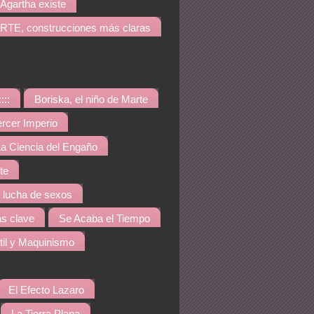
Agartha existe
TE, construcciones más claras
::::
Boriska, el niño de Marte
ercer Imperio
a Ciencia del Engaño
te
a lucha de sexos
s clave
Se Acaba el Tiempo
til y Maquinismo
El Efecto Lazaro