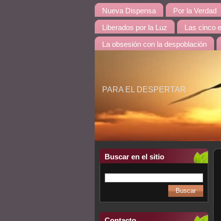
Nueva Dispensa
Por la Verdad
Liberados por la Luz
Las cinco 
La obsesión con la despoblación
PARA EL DESPERTAR
Buscar en el sitio
Contacto