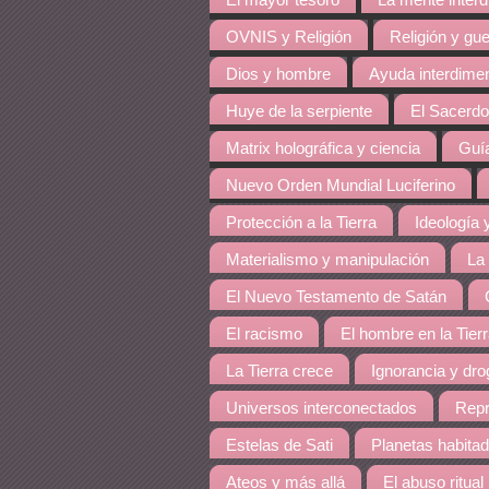
El mayor tesoro
La mente inter
OVNIS y Religión
Religión y gue
Dios y hombre
Ayuda interdime
Huye de la serpiente
El Sacerdo
Matrix holográfica y ciencia
Guía
Nuevo Orden Mundial Luciferino
Protección a la Tierra
Ideología y
Materialismo y manipulación
La
El Nuevo Testamento de Satán
El racismo
El hombre en la Tier
La Tierra crece
Ignorancia y dro
Universos interconectados
Repr
Estelas de Sati
Planetas habita
Ateos y más allá
El abuso ritual