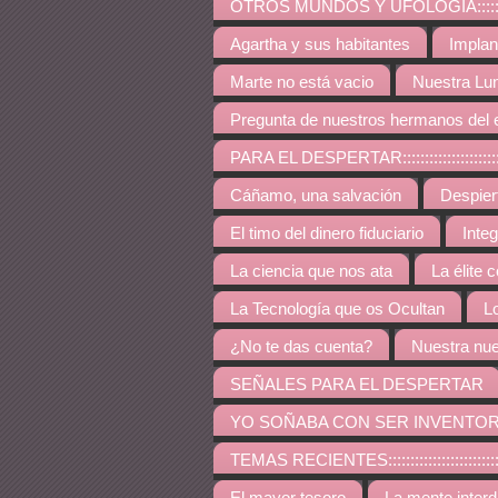
OTROS MUNDOS Y UFOLOGÍA:::::::::::::::::::::::::
Agartha y sus habitantes
Implan
Marte no está vacio
Nuestra Lu
Pregunta de nuestros hermanos del 
PARA EL DESPERTAR:::::::::::::::::::::::::::::::::::
Cáñamo, una salvación
Despie
El timo del dinero fiduciario
Inte
La ciencia que nos ata
La élite 
La Tecnología que os Ocultan
L
¿No te das cuenta?
Nuestra nue
SEÑALES PARA EL DESPERTAR
YO SOÑABA CON SER INVENTO
TEMAS RECIENTES:::::::::::::::::::::::::::::::::::::