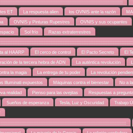
:::::::::::::::::::::::::::::::::::::::::::::::::::::::::::::::::::::::::::::::::::
tes ET
La respuesta alien
los OVNIS ante la razón
MAR
na
OVNIS y Pinturas Rupestres
OVNIS y sus ocupantes
espacio
Sol frío
Razas extraterrestres
::::::::::::::::::::::::::::::::::::::::::::::::::::::::::::::::::::::::::::::::::::::::::::::::::
rta al HAARP
El cerco de control
El Pacto Secreto
El T
gración de la tercera hebra de ADN
La auténtica revolución
L
contra la magia
La entrega de tu poder
La revolución pendien
os Illuminati expuestos
Máquinas contra el bienestar
No a l
va realidad
Pienso para las ovejitas
Respuestas a pregunta
Sueños de esperanza
Tesla, Luz y Oscuridad
Trabajo Ú
R
::::::::::::::::::::::::::::::::::::::::::::::::::::::::::::::::::::::::::::::::::::::::::::::