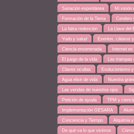
Sanación espontánea
Mi visión
Formación de la Tierra
Cerebro y
La falsa redención
La Llave del E
Yodo y salud
Esenios, cátaros y
Ciencia envenenada
Internet es
El juego de la vida
Las trampas 
Claves ocultas
Evolucionismo y
Agua elixir de vida
Nuestra grand
Las vendas de nuestros ojos
Si
Petición de ayuda
TPM y cienci
Implementación GESARA
Alumi
Conciencia y Tiempo
Alquimia y
De qué va lo que vivimos
Cómo 