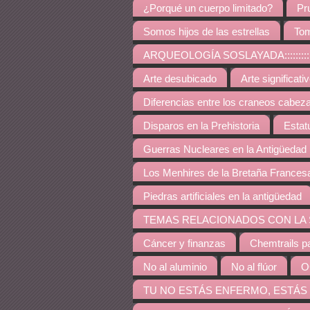
¿Porqué un cuerpo limitado?
Pr
Somos hijos de las estrellas
Tom
ARQUEOLOGÍA SOSLAYADA:::::::::::::::::::::::::::
Arte desubicado
Arte significati
Diferencias entre los craneos cabez
Disparos en la Prehistoria
Estat
Guerras Nucleares en la Antigüedad
Los Menhires de la Bretaña Frances
Piedras artificiales en la antigüedad
TEMAS RELACIONADOS CON LA SALUD::::::::::::::::
Cáncer y finanzas
Chemtrails p
No al aluminio
No al flúor
O
TU NO ESTÁS ENFERMO, ESTÁS