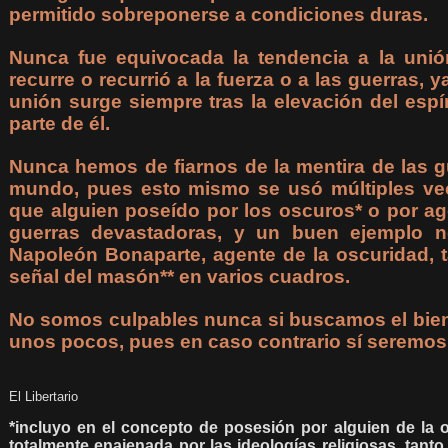
permitido sobreponerse a condiciones duras.
Nunca fue equivocada la tendencia a la unión
recurre o recurrió a la fuerza o a las guerras, 
unión surge siempre tras la elevación del espír
parte de él.
Nunca hemos de fiarnos de la mentira de las g
mundo, pues esto mismo se usó múltiples v
que alguien poseído por los oscuros* o por age
guerras devastadoras, y un buen ejemplo n
Napoleón Bonaparte, agente de la oscuridad, 
señal del masón** en varios cuadros.
No somos culpables nunca si buscamos el bien 
unos pocos, pues en caso contrario sí seremos
El Libertario
*incluyo en el concepto de posesión por alguien de la 
totalmente enajenada por las ideologías religiosas, tan