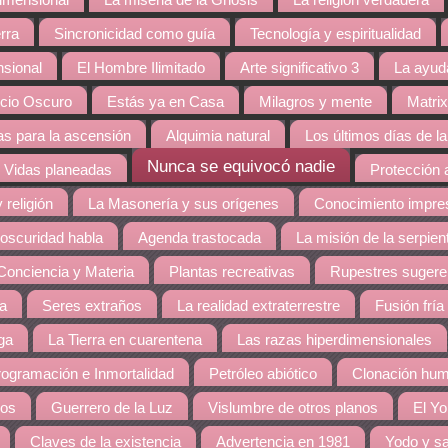
dimensional
La miseria de la Gnosis
La religión verdadera
rra
Sincronicidad como guía
Tecnología y espiritualidad
nsional
El Hombre Ilimitado
Arte significativo 3
La ayud
cio Oscuro
Estás ya en Casa
Milagros y mente
Matrix
s para la ascensión
Alquimia natural
Los últimos días de la
Nunca se equivocó nadie
Vidas planeadas
Protección 
 religión
La Masonería y sus orígenes
Conocimiento impres
 oscuridad habla
Agenda trastocada
La misión de la serpien
Conciencia y Materia
Plantas recreativas
Rupestres sugere
ra
Seres extraños
La realidad extraterrestre
Fusión fría
ga
La Tierra en cuarentena
Las razas hiperdimensionales
ogramación e Inmortalidad
Petróleo abiótico
Clonación hu
dos
Guerrero de la Luz
Vislumbre de otros planos
El Yo
Claves de la existencia
Advertencia en 1981
Yodo y sa