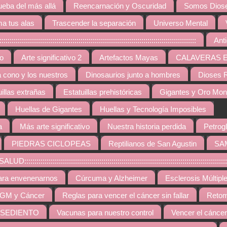
ueba del más allá
Reencarnación y Oscuridad
Somos Diose
a tus alas
Trascender la separación
Universo Mental
:::::::::::::::::::::::::::::::::::::::::::::::::::::::::::::::::::::::::::::::
Ant
vo
Arte significativo 2
Artefactos Mayas
CALAVERAS 
a cono y los nuestros
Dinosaurios junto a hombres
Dioses R
uillas extrañas
Estatuillas prehistóricas
Gigantes y Oro Mo
Huellas de Gigantes
Huellas y Tecnología Imposibles
a
Más arte significativo
Nuestra historia perdida
Petrogl
PIEDRAS CICLOPEAS
Reptilianos de San Agustin
SA
::::::::::::::::::::::::::::::::::::::::::::::::::::::::::::::::::::::::::::::::::::::::
ara envenenarnos
Cúrcuma y Alzheimer
Esclerosis Múltipl
GM y Cáncer
Reglas para vencer el cáncer sin fallar
Retom
 SEDIENTO
Vacunas para nuestro control
Vencer el cáncer