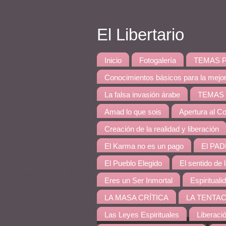
El Libertario
Inicio
Fotogalería
TEMAS PRINCI
Conocimientos básicos para la mejo
La falsa invasión árabe
TEMAS DE 
Amad lo que sois
Apertura al Co
Creación de la realidad y liberación
El Karma no es un pago
El PAD
El Pueblo Elegido
El sentido de 
Eres un Ser Inmortal
Espirituali
LA MASA CRÍTICA
LA TENTAC
Las Leyes Espirituales
Liberaci