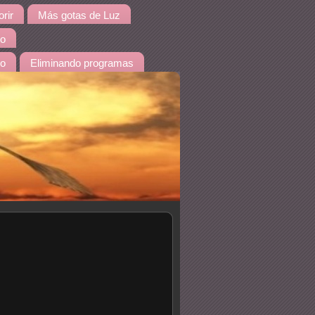
rir
Más gotas de Luz
io
do
Eliminando programas