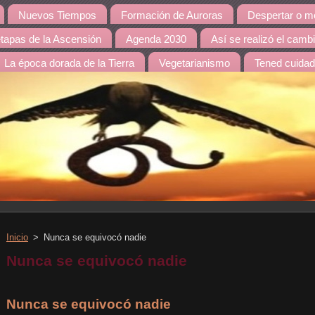
Nuevos Tiempos
Formación de Auroras
Despertar o mo
etapas de la Ascensión
Agenda 2030
Así se realizó el camb
La época dorada de la Tierra
Vegetarianismo
Tened cuida
Inicio
>
Nunca se equivocó nadie
Nunca se equivocó nadie
Nunca se equivocó nadie