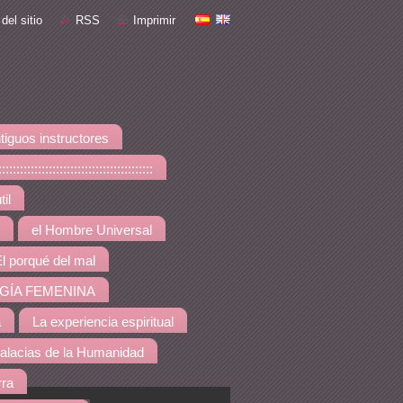
del sitio
RSS
Imprimir
tiguos instructores
::::::::::::::::::::::::::::
il
el Hombre Universal
l porqué del mal
GÍA FEMENINA
a
La experiencia espiritual
alacias de la Humanidad
rra