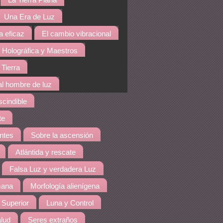
La Tierra Plana
Una Era de Luz
a eficaz
El cambio vibracional
 Holográfica y Maestros
 Tierra
al hombre de luz
cindible
te
ntes
Sobre la ascensión
Atlántida y rescate
Falsa Luz y verdadera Luz
mana
Morfología alienígena
 Superior
Luna y Control
lud
Seres extraños