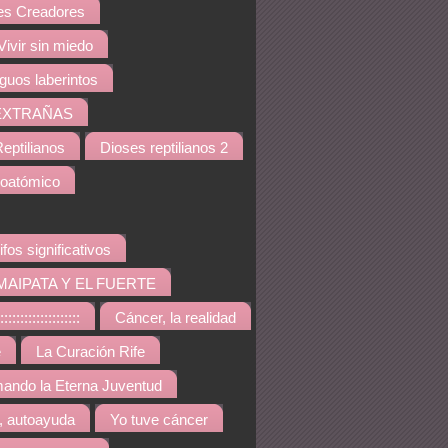
s Creadores
Vivir sin miedo
iguos laberintos
EXTRAÑAS
eptilianos
Dioses reptilianos 2
noatómico
ifos significativos
MAIPATA Y EL FUERTE
::::::::::::::::
Cáncer, la realidad
e
La Curación Rife
ando la Eterna Juventud
, autoayuda
Yo tuve cáncer