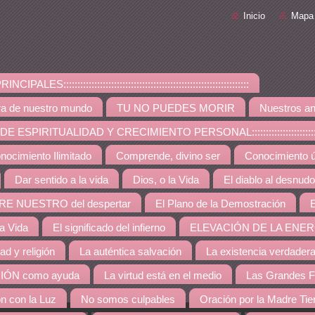
Inicio
Mapa 
PALES::::::::::::::::::::::::::::::::::::::::::::::::::::::::::::::::::
ra de nuestro mundo
TU NO PUEDES MORIR
Nuestros an
ESPIRITUALIDAD Y CRECIMIENTO PERSONAL:::::::::::::::::::::::::::::::::::::
nocimiento Ilimitado
Comprende, divino ser
Conocimiento út
Dar sentido a la vida
Dios, o la Vida
El diablo al desnudo
RE NUESTRO del despertar
El Plano de la Demostración
E
la Vida
El significado del infierno
ELEVACIÓN DE LA ENER
dad y religión
La auténtica salvación
La existencia verdader
IÓN como ayuda
La virtud está en el medio
Las Grandes F
ón con la Luz
No somos culpables
Oración por la Madre Tie