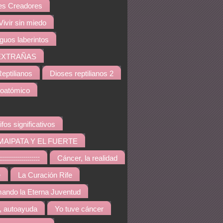
s Creadores
Vivir sin miedo
iguos laberintos
EXTRAÑAS
eptilianos
Dioses reptilianos 2
noatómico
ifos significativos
MAIPATA Y EL FUERTE
::::::::::::::::
Cáncer, la realidad
e
La Curación Rife
ando la Eterna Juventud
, autoayuda
Yo tuve cáncer