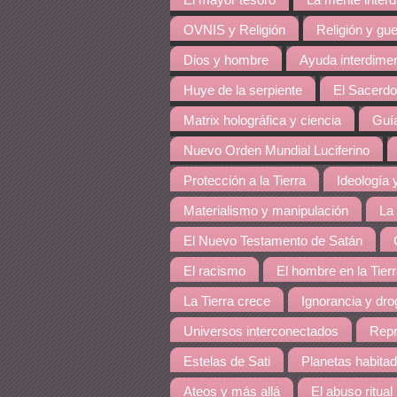
El mayor tesoro
La mente inter
OVNIS y Religión
Religión y gue
Dios y hombre
Ayuda interdime
Huye de la serpiente
El Sacerdo
Matrix holográfica y ciencia
Guía
Nuevo Orden Mundial Luciferino
Protección a la Tierra
Ideología y
Materialismo y manipulación
La
El Nuevo Testamento de Satán
El racismo
El hombre en la Tier
La Tierra crece
Ignorancia y dro
Universos interconectados
Repr
Estelas de Sati
Planetas habita
Ateos y más allá
El abuso ritual