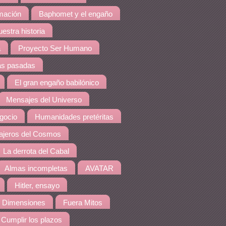
amación
Baphomet y el engaño
estra historia
a
Proyecto Ser Humano
as pasadas
El gran engaño babilónico
Mensajes del Universo
gocio
Humanidades pretéritas
jeros del Cosmos
La derrota del Cabal
Almas incompletas
AVATAR
Hitler, ensayo
 Dimensiones
Fuera Mitos
Cumplir los plazos