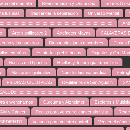
ueba del más allá
Reencarnación y Oscuridad
Somos Diose
a tus alas
Trascender la separación
Universo Mental
:::::::::::::::::::::::::::::::::::::::::::::::::::::::::::::::::::::::::::::::
Ant
vo
Arte significativo 2
Artefactos Mayas
CALAVERAS 
a cono y los nuestros
Dinosaurios junto a hombres
Dioses R
uillas extrañas
Estatuillas prehistóricas
Gigantes y Oro Mo
Huellas de Gigantes
Huellas y Tecnología Imposibles
a
Más arte significativo
Nuestra historia perdida
Petrogl
PIEDRAS CICLOPEAS
Reptilianos de San Agustin
SA
::::::::::::::::::::::::::::::::::::::::::::::::::::::::::::::::::::::::::::::::::::::::
ara envenenarnos
Cúrcuma y Alzheimer
Esclerosis Múltipl
GM y Cáncer
Reglas para vencer el cáncer sin fallar
Retom
 SEDIENTO
Vacunas para nuestro control
Vencer el cáncer