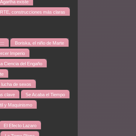
Agartha existe
TE, construcciones más claras
::::
Boriska, el niño de Marte
ercer Imperio
a Ciencia del Engaño
te
a lucha de sexos
s clave
Se Acaba el Tiempo
til y Maquinismo
El Efecto Lazaro