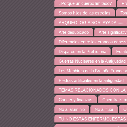
¿Porqué un cuerpo limitado?
Pr
Somos hijos de las estrellas
Tom
ARQUEOLOGÍA SOSLAYADA:::::::::::::::::::::::::::
Arte desubicado
Arte significati
Diferencias entre los craneos cabez
Disparos en la Prehistoria
Estat
Guerras Nucleares en la Antigüedad
Los Menhires de la Bretaña Frances
Piedras artificiales en la antigüedad
TEMAS RELACIONADOS CON LA SALUD::::::::::::::::
Cáncer y finanzas
Chemtrails p
No al aluminio
No al flúor
O
TU NO ESTÁS ENFERMO, ESTÁS