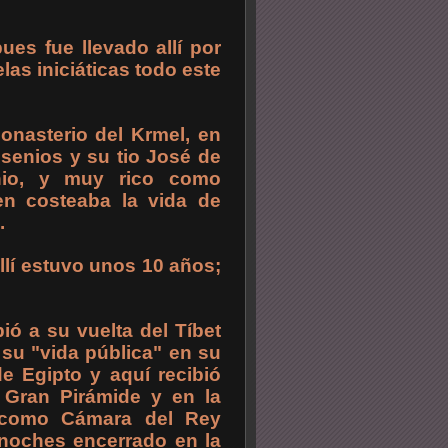
es fue llevado allí por
as iniciáticas todo este
onasterio del Krmel, en
esenios y su tio José de
nio, y muy rico como
en costeaba la vida de
.
llí estuvo unos 10 años;
ió a su vuelta del Tíbet
 su "vida pública" en su
de Egipto y aquí recibió
a Gran Pirámide y en la
 como Cámara del Rey
 noches encerrado en la