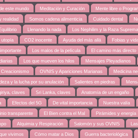
 de este mundo
Meditación y Curación
Mente libre o Progr
 realidad
Somos cadena alimenticia
Cuidado dental
Nu
quilibrio
Llenando la nada
Los Nephilim y la Raza Suprem
 utopía
CO2 inocente
Ayuda del más allá
Fobias y vid
 importante
Los malos de la película
El camino más directo
diarias
Los que mueven los hilos
Mensajes Pleyadianos
 Creacionismo
OVNIS y Apariciones Marianas
Medicina ne
eza y la lucha por su anulación
Salientes en piedras
Mensa
giriya, claves
Sri Lanka, claves
Anatomía de un engaño
a
Efectos del 5G
De vital importancia
Nuestra valía
nio transparente
El Bien contra el Mal
Pirámides y energía
mpo
Alquimia y Respiración
Salomón y sus OVNIS
Las
 que vivimos
Cómo matar a Dios
Guerra bacteriológica