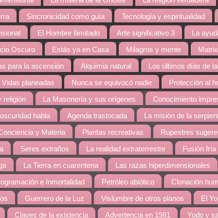
dimensional
La miseria de la Gnosis
La religión verdadera
rra
Sincronicidad como guía
Tecnología y espiritualidad
nsional
El Hombre Ilimitado
Arte significativo 3
La ayud
cio Oscuro
Estás ya en Casa
Milagros y mente
Matrix
s para la ascensión
Alquimia natural
Los últimos días de la
Vidas planeadas
Nunca se equivocó nadie
Protección al 
 religión
La Masonería y sus orígenes
Conocimiento impres
 oscuridad habla
Agenda trastocada
La misión de la serpien
Conciencia y Materia
Plantas recreativas
Rupestres sugere
ra
Seres extraños
La realidad extraterrestre
Fusión fría
ga
La Tierra en cuarentena
Las razas hiperdimensionales
ogramación e Inmortalidad
Petróleo abiótico
Clonación hu
dos
Guerrero de la Luz
Vislumbre de otros planos
El Yo
Claves de la existencia
Advertencia en 1981
Yodo y sa