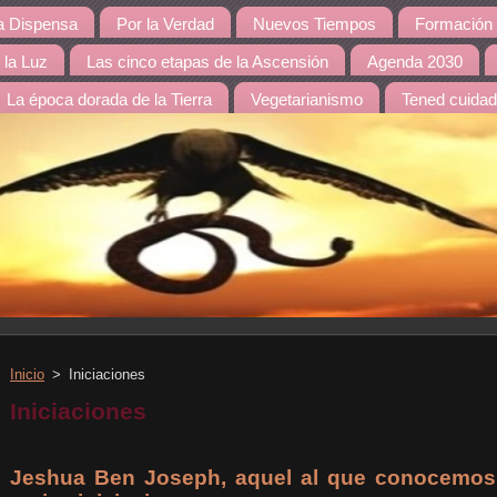
 Dispensa
Por la Verdad
Nuevos Tiempos
Formación 
 la Luz
Las cinco etapas de la Ascensión
Agenda 2030
La época dorada de la Tierra
Vegetarianismo
Tened cuida
Inicio
>
Iniciaciones
Iniciaciones
Jeshua Ben Joseph, aquel al que conocemos