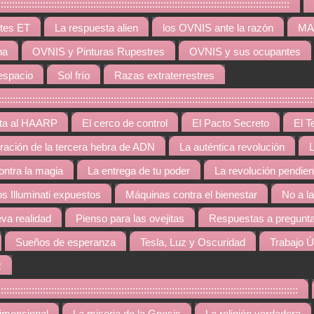
:::::::::::::::::::::::::::::::::::::::::::::::::::::::::::::::::::::::::::::::::::
tes ET
La respuesta alien
los OVNIS ante la razón
MAR
na
OVNIS y Pinturas Rupestres
OVNIS y sus ocupantes
espacio
Sol frío
Razas extraterrestres
::::::::::::::::::::::::::::::::::::::::::::::::::::::::::::::::::::::::::::::::::::::::::::::::::
rta al HAARP
El cerco de control
El Pacto Secreto
El T
gración de la tercera hebra de ADN
La auténtica revolución
L
contra la magia
La entrega de tu poder
La revolución pendien
os Illuminati expuestos
Máquinas contra el bienestar
No a l
va realidad
Pienso para las ovejitas
Respuestas a pregunta
Sueños de esperanza
Tesla, Luz y Oscuridad
Trabajo Ú
R
::::::::::::::::::::::::::::::::::::::::::::::::::::::::::::::::::::::::::::::::::::::::::::::