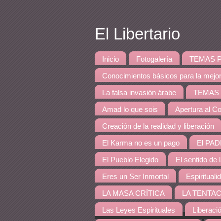
El Libertario
Inicio
Fotogalería
TEMAS PRINCI
Conocimientos básicos para la mejo
La falsa invasión árabe
TEMAS DE 
Amad lo que sois
Apertura al Co
Creación de la realidad y liberación
El Karma no es un pago
El PAD
El Pueblo Elegido
El sentido de 
Eres un Ser Inmortal
Espirituali
LA MASA CRÍTICA
LA TENTAC
Las Leyes Espirituales
Liberaci