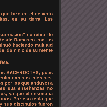
 que hizo en el desierto
as, en su tierra. Las
surrección" se retiró de
 desde Damasco con las
ntinuó haciendo multitud
 del dominio de su mente
feta.
 los SACERDOTES, pues
 oculta con sus intereses.
es por los que anduvo) a
pues sus enseñanzas no
ones, ya que él enseñaba
tros. Por eso tenía que
y sus discípulos fueron