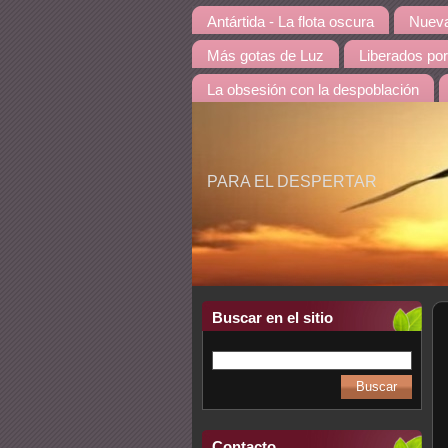
Antártida - La flota oscura
Nueva
Más gotas de Luz
Liberados por
La obsesión con la despoblación
PARA EL DESPERTAR
Buscar en el sitio
Contacto