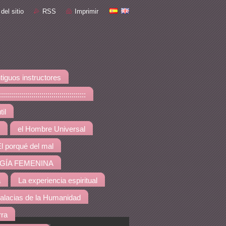
del sitio
RSS
Imprimir
tiguos instructores
::::::::::::::::::::::::::::
il
el Hombre Universal
l porqué del mal
GÍA FEMENINA
a
La experiencia espiritual
alacias de la Humanidad
rra