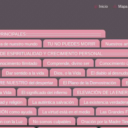
Inicio
Mapa 
PALES::::::::::::::::::::::::::::::::::::::::::::::::::::::::::::::::::
ra de nuestro mundo
TU NO PUEDES MORIR
Nuestros an
ESPIRITUALIDAD Y CRECIMIENTO PERSONAL:::::::::::::::::::::::::::::::::::::
nocimiento Ilimitado
Comprende, divino ser
Conocimiento út
Dar sentido a la vida
Dios, o la Vida
El diablo al desnudo
RE NUESTRO del despertar
El Plano de la Demostración
E
la Vida
El significado del infierno
ELEVACIÓN DE LA ENER
dad y religión
La auténtica salvación
La existencia verdader
IÓN como ayuda
La virtud está en el medio
Las Grandes F
ón con la Luz
No somos culpables
Oración por la Madre Tie