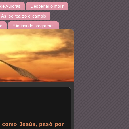
de Auroras
Despertar o morir
Así se realizó el cambio
do
Eliminando programas
 como Jesús, pasó por