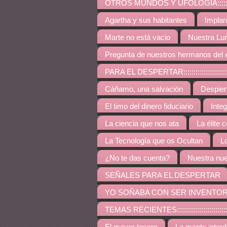
OTROS MUNDOS Y UFOLOGÍA:::::::::::::::::::::::::
Agartha y sus habitantes
Implan
Marte no está vacio
Nuestra Lu
Pregunta de nuestros hermanos del 
PARA EL DESPERTAR:::::::::::::::::::::::::::::::::::
Cáñamo, una salvación
Despie
El timo del dinero fiduciario
Inte
La ciencia que nos ata
La élite 
La Tecnología que os Ocultan
L
¿No te das cuenta?
Nuestra nue
SEÑALES PARA EL DESPERTAR
YO SOÑABA CON SER INVENTO
TEMAS RECIENTES:::::::::::::::::::::::::::::::::::::