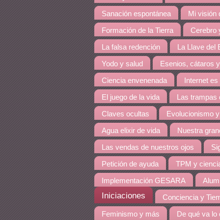
Sanación espontánea
Mi visión
Formación de la Tierra
Cerebro y
La falsa redención
La Llave del E
Yodo y salud
Esenios, cátaros y
Ciencia envenenada
Internet es
El juego de la vida
Las trampas 
Claves ocultas
Evolucionismo y
Agua elixir de vida
Nuestra grand
Las vendas de nuestros ojos
Si
Petición de ayuda
TPM y cienci
Implementación GESARA
Alumi
Iniciaciones
Conciencia y Tie
Feminismo y más
De qué va lo