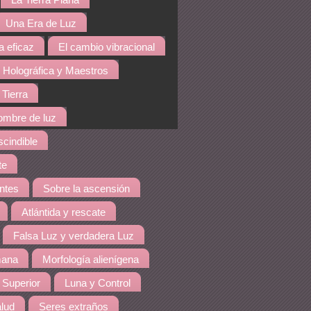
La Tierra Plana
Una Era de Luz
a eficaz
El cambio vibracional
 Holográfica y Maestros
 Tierra
hombre de luz
cindible
te
ntes
Sobre la ascensión
Atlántida y rescate
Falsa Luz y verdadera Luz
mana
Morfología alienígena
 Superior
Luna y Control
lud
Seres extraños