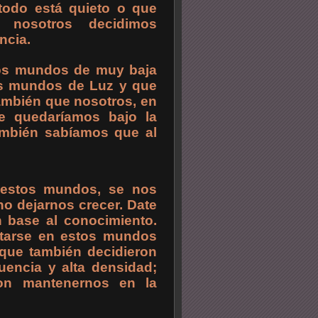
todo está quieto o que
nosotros decidimos
ncia.
tos mundos de muy baja
los mundos de Luz y que
ambién que nosotros, en
e quedaríamos bajo la
también sabíamos que al
n estos mundos, se nos
o dejarnos crecer. Date
n base al conocimiento.
starse en estos mundos
 que también decidieron
encia y alta densidad;
ron mantenernos en la