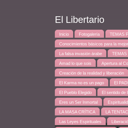
El Libertario
Inicio
Fotogalería
TEMAS PRINCI
Conocimientos básicos para la mejo
La falsa invasión árabe
TEMAS DE 
Amad lo que sois
Apertura al Co
Creación de la realidad y liberación
El Karma no es un pago
El PAD
El Pueblo Elegido
El sentido de 
Eres un Ser Inmortal
Espirituali
LA MASA CRÍTICA
LA TENTAC
Las Leyes Espirituales
Liberaci