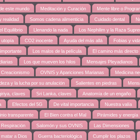
 de este mundo
Meditación y Curación
Mente libre o Progr
 realidad
Somos cadena alimenticia
Cuidado dental
Nu
l Equilibrio
Llenando la nada
Los Nephilim y la Raza Supr
 utopía
CO2 inocente
Ayuda del más allá
Fobias y vid
 importante
Los malos de la película
El camino más directo
diarias
Los que mueven los hilos
Mensajes Pleyadianos
 Creacionismo
OVNIS y Apariciones Marianas
Medicina ne
eza y la lucha por su anulación
Salientes en piedras
Mensa
giriya, claves
Sri Lanka, claves
Anatomía de un engaño
a
Efectos del 5G
De vital importancia
Nuestra valía
nio transparente
El Bien contra el Mal
Pirámides y energía
 Respiración
Salomón y sus OVNIS
Las Dimensiones
matar a Dios
Guerra bacteriológica
Cumplir los plazos