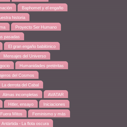
amación
Baphomet y el engaño
estra historia
ema
Proyecto Ser Humano
as pasadas
El gran engaño babilónico
Mensajes del Universo
gocio
Humanidades pretéritas
jeros del Cosmos
La derrota del Cabal
Almas incompletas
AVATAR
Hitler, ensayo
Iniciaciones
Fuera Mitos
Feminismo y más
Antártida - La flota oscura