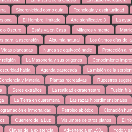
dimensional
La miseria de la Gnosis
La religión verdadera
rra
Sincronicidad como guía
Tecnología y espiritualidad
nsional
El Hombre Ilimitado
Arte significativo 3
La ayud
cio Oscuro
Estás ya en Casa
Milagros y mente
Matrix
s para la ascensión
Alquimia natural
Los últimos días de la
Vidas planeadas
Nunca se equivocó nadie
Protección al 
 religión
La Masonería y sus orígenes
Conocimiento impres
 oscuridad habla
Agenda trastocada
La misión de la serpien
Conciencia y Materia
Plantas recreativas
Rupestres sugere
ra
Seres extraños
La realidad extraterrestre
Fusión fría
ga
La Tierra en cuarentena
Las razas hiperdimensionales
ogramación e Inmortalidad
Petróleo abiótico
Clonación hu
dos
Guerrero de la Luz
Vislumbre de otros planos
El Yo
Claves de la existencia
Advertencia en 1981
Yodo y sa