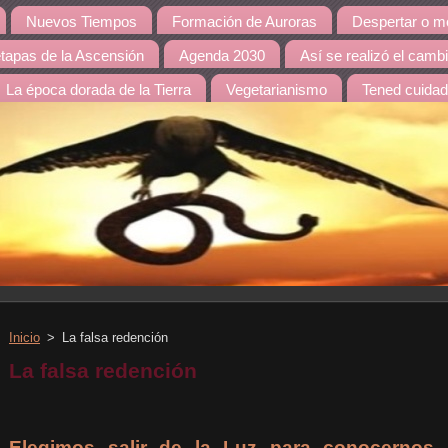
Nuevos Tiempos
Formación de Auroras
Despertar o mo
etapas de la Ascensión
Agenda 2030
Así se realizó el camb
La época dorada de la Tierra
Vegetarianismo
Tened cuida
Inicio
>
La falsa redención
La falsa redención
Elegimos salir de la Luz para conocernos 