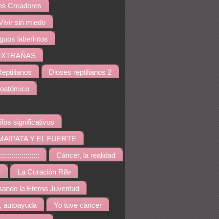
s Creadores
Vivir sin miedo
iguos laberintos
EXTRAÑAS
eptilianos
Dioses reptilianos 2
noatómico
ifos significativos
MAIPATA Y EL FUERTE
::::::::::::::::
Cáncer, la realidad
e
La Curación Rife
ando la Eterna Juventud
, autoayuda
Yo tuve cáncer