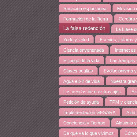
Sanación espontánea
Mi visión
Formación de la Tierra
Cerebro y
La falsa redención
La Llave de
Yodo y salud
Esenios, cátaros y
Ciencia envenenada
Internet es
El juego de la vida
Las trampas 
Claves ocultas
Evolucionismo y
Agua elixir de vida
Nuestra grand
Las vendas de nuestros ojos
Si
Petición de ayuda
TPM y cienci
Implementación GESARA
Alumi
Conciencia y Tiempo
Alquimia y
De qué va lo que vivimos
Cómo 