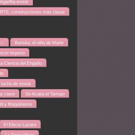
Agartha existe
TE, construcciones más claras
::::
Boriska, el niño de Marte
ercer Imperio
a Ciencia del Engaño
te
a lucha de sexos
s clave
Se Acaba el Tiempo
til y Maquinismo
El Efecto Lazaro