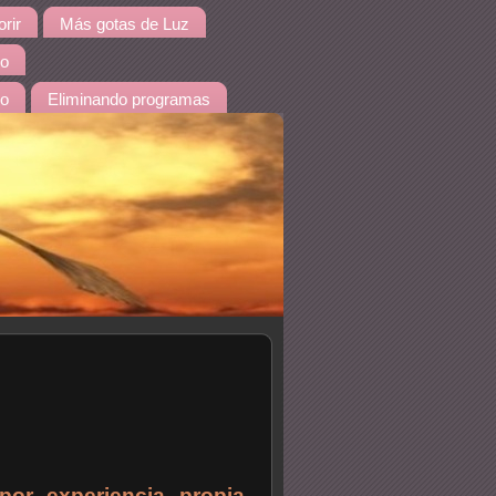
rir
Más gotas de Luz
io
do
Eliminando programas
por experiencia propia