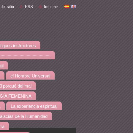
del sitio
RSS
Imprimir
tiguos instructores
::::::::::::::::::::::::::::
il
el Hombre Universal
l porqué del mal
GÍA FEMENINA
a
La experiencia espiritual
alacias de la Humanidad
rra