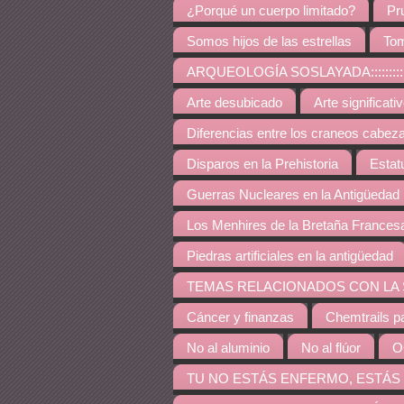
¿Porqué un cuerpo limitado?
Pr
Somos hijos de las estrellas
Tom
ARQUEOLOGÍA SOSLAYADA:::::::::::::::::::::::::::
Arte desubicado
Arte significati
Diferencias entre los craneos cabez
Disparos en la Prehistoria
Estat
Guerras Nucleares en la Antigüedad
Los Menhires de la Bretaña Frances
Piedras artificiales en la antigüedad
TEMAS RELACIONADOS CON LA SALUD::::::::::::::::
Cáncer y finanzas
Chemtrails p
No al aluminio
No al flúor
O
TU NO ESTÁS ENFERMO, ESTÁS