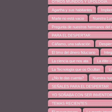
OTROS MUNDOS Y UFOLOGÍA:::::::::::::::::::::::::
Agartha y sus habitantes
Implan
Marte no está vacio
Nuestra Lu
Pregunta de nuestros hermanos del 
PARA EL DESPERTAR:::::::::::::::::::::::::::::::::::
Cáñamo, una salvación
Despie
El timo del dinero fiduciario
Inte
La ciencia que nos ata
La élite 
La Tecnología que os Ocultan
L
¿No te das cuenta?
Nuestra nue
SEÑALES PARA EL DESPERTAR
YO SOÑABA CON SER INVENTO
TEMAS RECIENTES:::::::::::::::::::::::::::::::::::::