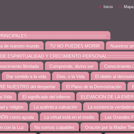
Inicio
Mapa 
PALES::::::::::::::::::::::::::::::::::::::::::::::::::::::::::::::::::
ra de nuestro mundo
TU NO PUEDES MORIR
Nuestros an
ESPIRITUALIDAD Y CRECIMIENTO PERSONAL:::::::::::::::::::::::::::::::::::::
nocimiento Ilimitado
Comprende, divino ser
Conocimiento út
Dar sentido a la vida
Dios, o la Vida
El diablo al desnudo
RE NUESTRO del despertar
El Plano de la Demostración
E
la Vida
El significado del infierno
ELEVACIÓN DE LA ENER
dad y religión
La auténtica salvación
La existencia verdader
IÓN como ayuda
La virtud está en el medio
Las Grandes F
ón con la Luz
No somos culpables
Oración por la Madre Tie