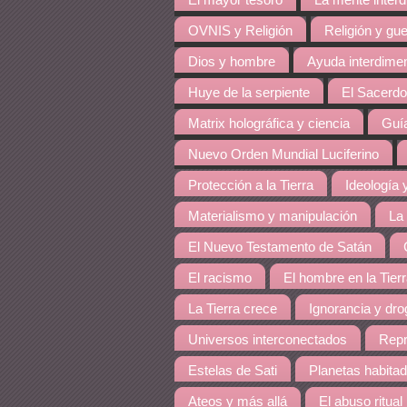
El mayor tesoro
La mente inter
OVNIS y Religión
Religión y gue
Dios y hombre
Ayuda interdime
Huye de la serpiente
El Sacerdo
Matrix holográfica y ciencia
Guía
Nuevo Orden Mundial Luciferino
Protección a la Tierra
Ideología y
Materialismo y manipulación
La
El Nuevo Testamento de Satán
El racismo
El hombre en la Tier
La Tierra crece
Ignorancia y dro
Universos interconectados
Repr
Estelas de Sati
Planetas habita
Ateos y más allá
El abuso ritual