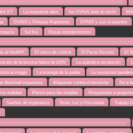
:::::::::::::::::::::::::::::::::::::::::::::::::::::::::::::::::::::::::::::::::::
tes ET
La respuesta alien
los OVNIS ante la razón
MAR
na
OVNIS y Pinturas Rupestres
OVNIS y sus ocupantes
espacio
Sol frío
Razas extraterrestres
::::::::::::::::::::::::::::::::::::::::::::::::::::::::::::::::::::::::::::::::::::::::::::::::::
rta al HAARP
El cerco de control
El Pacto Secreto
El T
gración de la tercera hebra de ADN
La auténtica revolución
L
contra la magia
La entrega de tu poder
La revolución pendien
os Illuminati expuestos
Máquinas contra el bienestar
No a l
va realidad
Pienso para las ovejitas
Respuestas a pregunta
Sueños de esperanza
Tesla, Luz y Oscuridad
Trabajo Ú
R
::::::::::::::::::::::::::::::::::::::::::::::::::::::::::::::::::::::::::::::::::::::::::::::