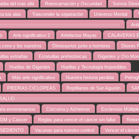
ueba del más allá
Reencarnación y Oscuridad
Somos Diose
a tus alas
Trascender la separación
Universo Mental
:::::::::::::::::::::::::::::::::::::::::::::::::::::::::::::::::::::::::::::::
Ant
vo
Arte significativo 2
Artefactos Mayas
CALAVERAS 
a cono y los nuestros
Dinosaurios junto a hombres
Dioses R
uillas extrañas
Estatuillas prehistóricas
Gigantes y Oro Mo
Huellas de Gigantes
Huellas y Tecnología Imposibles
a
Más arte significativo
Nuestra historia perdida
Petrogl
PIEDRAS CICLOPEAS
Reptilianos de San Agustin
SA
::::::::::::::::::::::::::::::::::::::::::::::::::::::::::::::::::::::::::::::::::::::::
ara envenenarnos
Cúrcuma y Alzheimer
Esclerosis Múltipl
GM y Cáncer
Reglas para vencer el cáncer sin fallar
Retom
 SEDIENTO
Vacunas para nuestro control
Vencer el cáncer