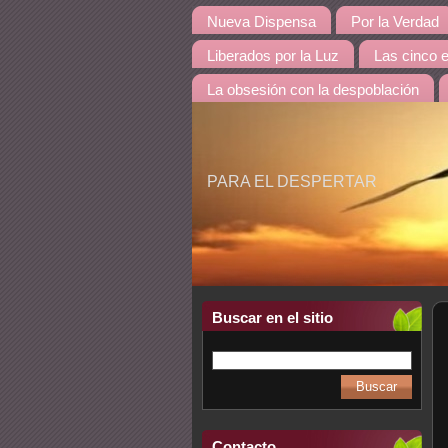
Nueva Dispensa
Por la Verdad
Liberados por la Luz
Las cinco 
La obsesión con la despoblación
PARA EL DESPERTAR
Buscar en el sitio
Contacto