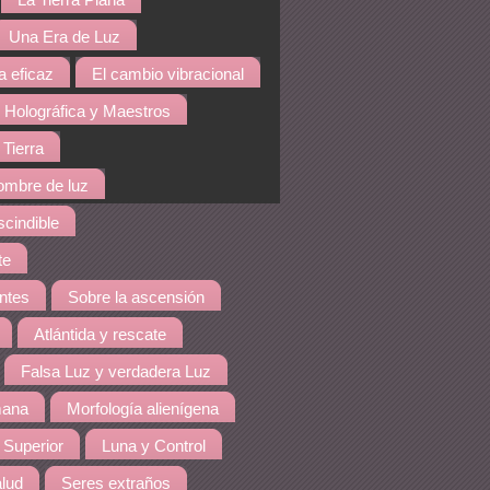
La Tierra Plana
Una Era de Luz
a eficaz
El cambio vibracional
 Holográfica y Maestros
 Tierra
hombre de luz
cindible
te
ntes
Sobre la ascensión
Atlántida y rescate
Falsa Luz y verdadera Luz
mana
Morfología alienígena
 Superior
Luna y Control
lud
Seres extraños