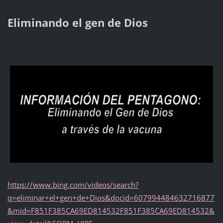
Eliminando el gen de Dios
https://www.bing.com/videos/search?
q=eliminar+el+gen+de+Dios&docid=607994484632716877
&mid=F851F385CA69ED814532F851F385CA69ED814532&