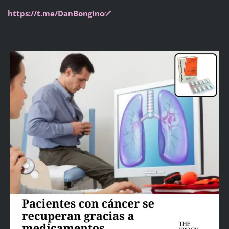
https://t.me/DanBongino✅